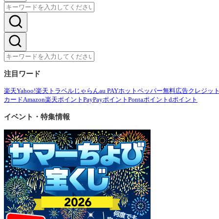
注目ワード
楽天
Yahoo!
楽天トラベル
じゃらん
au PAY
ホットペッパー
無料広告
クレジッ
カード
Amazon
楽天ポイント
PayPayポイント
Pontaポイント
dポイント
イベント・特集情報