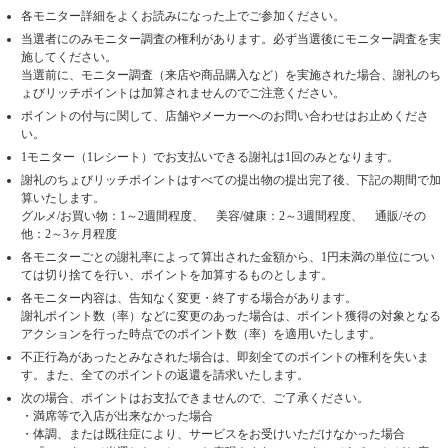
各モニター詳細をよくお読みになった上でご参加ください。
当選者にのみモニター調査の権利があります。必ず当選後にモニター調査を実
施してください。
当選前に、モニター調査（来店や商品購入など）を実施された場合、謝礼のち
ょびリッチポイントは加算されませんのでご注意ください。
ポイントの付与に関して、店舗やメーカーへのお問い合わせはお止めくださ
い。
1モニター（1レシート）でお支払いできる謝礼は1回のみとなります。
謝礼のちょびリッチポイントはすべての提出物の提出完了後、下記の期間で加
算いたします。
グルメ/お買い物：1～2週間程度、 美容/健康：2～3週間程度、 通販/その
他：2～3ヶ月程度
各モニターごとの謝礼率によって算出された金額から、1円未満の単位につい
ては切り捨てを行い、ポイントを加算するものとします。
各モニター内容は、告知なく変更・終了する場合があります。
謝礼ポイント数（率）などに変更のあった場合は、ポイント獲得の対象となる
アクションを行った時点でのポイント数（率）を適用いたします。
不正行為があったとみなされた場合は、即刻全てのポイントの権利を失いま
す。また、全てのポイントの返還を請求いたします。
次の場合、ポイントはお支払できませんので、ご了承ください。
・満席等で入店が出来なかった場合
・体調、または既往症により、サービスをお受けいただけなかった場合