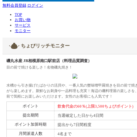
無料会員登録
ログイン
TOP
お買い物
サービス
モニター
ちょびリッチモニター
磯丸水産 JR相模原南口駅前店（料理品質調査）
目の前で焼ける楽しさ！名物磯丸焼き！
水槽から引き揚げたばかりの活貝や、一番人気の蟹味噌甲羅焼きを目の前で焼
がら楽しめます。新鮮なお刺身や一品料理も充実！海辺の磯料理屋の楽しさを
前で気軽にお楽しみいただけます。女性のお客様にも人気です！
ポイント
飲食代金の60％(上限3,500ちょびポイント)
提出期間
当選確定した日から4日間
ポイント加算時期
提出から7日間程度
月間派遣人数
4名まで