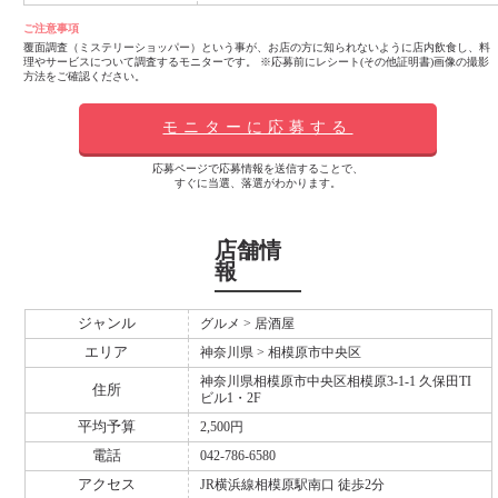
ご注意事項
覆面調査（ミステリーショッパー）という事が、お店の方に知られないように店内飲食し、料
理やサービスについて調査するモニターです。 ※応募前にレシート(その他証明書)画像の撮影
方法をご確認ください。
モニターに応募する
応募ページで応募情報を送信することで、
すぐに当選、落選がわかります。
店舗情
報
ジャンル
グルメ > 居酒屋
エリア
神奈川県 > 相模原市中央区
神奈川県相模原市中央区相模原3-1-1 久保田TI
住所
ビル1・2F
平均予算
2,500円
電話
042-786-6580
アクセス
JR横浜線相模原駅南口 徒歩2分