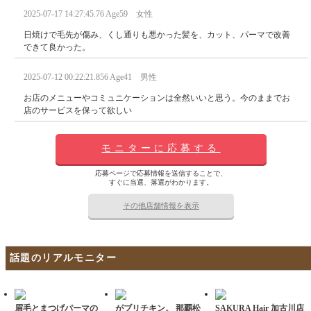
2025-07-17 14:27:45.76 Age59 女性
日焼けで毛先が傷み、くし通りも悪かった髪を、カット、パーマで改善
できて良かった。
2025-07-12 00:22:21.856 Age41 男性
お店のメニューやコミュニケーションは全然いいと思う。今のままでお
店のサービスを保って欲しい
モニターに応募する
応募ページで応募情報を送信することで、
すぐに当選、落選がわかります。
その他店舗情報を表示
話題のリアルモニター
眉毛とまつげパーマの
がブリチキン。 那覇松
SAKURA Hair 加古川店