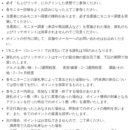
必ず「ちょびリッチ」にログインした状態でご参加ください。
各モニター詳細をよくお読みになった上でご参加ください。
当選者にのみモニター調査の権利があります。必ず当選後にモニター調査を実
施してください。
当選前に、モニター調査（来店や商品購入など）を実施された場合、謝礼のち
ょびリッチポイントは加算されませんのでご注意ください。
ポイントの付与に関して、店舗やメーカーへのお問い合わせはお止めくださ
い。
1モニター（1レシート）でお支払いできる謝礼は1回のみとなります。
謝礼のちょびリッチポイントはすべての提出物の提出完了後、下記の期間で加
算いたします。
グルメ/お買い物：1～2週間程度、 美容/健康：2～3週間程度、 通販/その
他：2～3ヶ月程度
各モニターごとの謝礼率によって算出された金額から、1円未満の単位につい
ては切り捨てを行い、ポイントを加算するものとします。
各モニター内容は、告知なく変更・終了する場合があります。
謝礼ポイント数（率）などに変更のあった場合は、ポイント獲得の対象となる
アクションを行った時点でのポイント数（率）を適用いたします。
不正行為があったとみなされた場合は、即刻全てのポイントの権利を失いま
す。また、全てのポイントの返還を請求いたします。
次の場合、ポイントはお支払できませんので、ご了承ください。
・満席等で入店が出来なかった場合