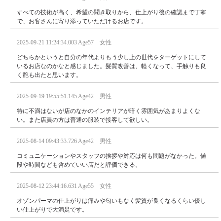
すべての技術が高く、希望の聞き取りから、仕上がり後の確認まで丁寧
で、お客さんに寄り添っていただけるお店です。
2025-09-21 11:24:34.003 Age57 女性
どちらかというと自分の年代よりもう少し上の世代をターゲットにして
いるお店なのかなと感じました。髪質改善は、軽くなって、手触りも良
く艶も出たと思います。
2025-09-19 19:55:51.145 Age42 男性
特に不満はないが店のなかのインテリアが暗く雰囲気があまりよくな
い。また店員の方は普通の服装で接客して欲しい。
2025-08-14 09:43:33.726 Age42 男性
コミュニケーションやスタッフの挨拶や対応は何も問題がなかった。値
段や時間なども含めていい店だと評価できる。
2025-08-12 23:44:16.631 Age55 女性
オゾンパーマの仕上がりは痛みや匂いもなく髪質が良くなるくらい優し
い仕上がりで大満足です。