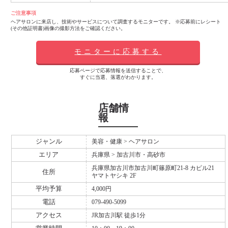
ご注意事項
ヘアサロンに来店し、技術やサービスについて調査するモニターです。 ※応募前にレシート
(その他証明書)画像の撮影方法をご確認ください。
モニターに応募する
応募ページで応募情報を送信することで、
すぐに当選、落選がわかります。
店舗情
報
ジャンル
美容・健康 > ヘアサロン
エリア
兵庫県 > 加古川市・高砂市
兵庫県加古川市加古川町篠原町21-8 カピル21
住所
ヤマトヤシキ 2F
平均予算
4,000円
電話
079-490-5099
アクセス
JR加古川駅 徒歩1分