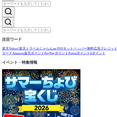
注目ワード
楽天
Yahoo!
楽天トラベル
じゃらん
au PAY
ホットペッパー
無料広告
クレジッ
カード
Amazon
楽天ポイント
PayPayポイント
Pontaポイント
dポイント
イベント・特集情報