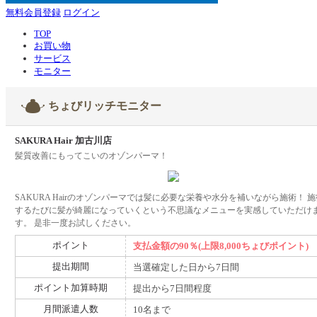
無料会員登録
ログイン
TOP
お買い物
サービス
モニター
ちょびリッチモニター
SAKURA Hair 加古川店
髪質改善にもってこいのオゾンパーマ！
SAKURA Hairのオゾンパーマでは髪に必要な栄養や水分を補いながら施術！ 
するたびに髪が綺麗になっていくという不思議なメニューを実感していただけ
す。 是非一度お試しください。
ポイント
支払金額の90％(上限8,000ちょびポイント)
提出期間
当選確定した日から7日間
ポイント加算時期
提出から7日間程度
月間派遣人数
10名まで