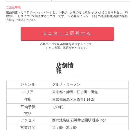
ご注意事項
覆面調査（ミステリーショッパー）という事が、お店の方に知られないように店内飲食し、料
理やサービスについて調査するモニターです。 ※応募前にレシート(その他証明書)画像の撮影
方法をご確認ください。
モニターに応募する
応募ページで応募情報を送信することで、
すぐに当選、落選がわかります。
店舗情
報
ジャンル
グルメ > ラーメン
エリア
東京都 > 練馬・江古田・田無
住所
東京都練馬区三原台1-14-23
平均予算
1,500円
電話
アクセス
西武池袋線 石神井公園駅 徒歩15分
営業時間
11：00～23：00