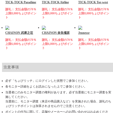
TICK-TOCK Paradime
TICK-TOCK Airline
TICK-TOCK Tor-west
謝礼： 支払金額の70％
謝礼： 支払金額の70％
謝礼： 支払金額の70％
上限8,000ちょびポイン
上限8,000ちょびポイン
上限8,000ちょびポイン
ト
ト
ト
CHAINON 武庫之荘
CHAINON 奈良橿原
Jeunesse
謝礼： 支払金額の70％
謝礼： 支払金額の70％
謝礼： 支払金額の70％
上限6,000ちょびポイン
上限6,000ちょびポイン
上限6,000ちょびポイン
ト
ト
ト
注意事項
必ず「ちょびリッチ」にログインした状態でご参加ください。
各モニター詳細をよくお読みになった上でご参加ください。
当選者にのみモニター調査の権利があります。必ず当選後にモニター調査を実
施してください。
当選前に、モニター調査（来店や商品購入など）を実施された場合、謝礼のち
ょびリッチポイントは加算されませんのでご注意ください。
ポイントの付与に関して、店舗やメーカーへのお問い合わせはお止めくださ