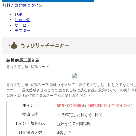
無料会員登録
ログイン
TOP
お買い物
サービス
モニター
ちょびリッチモニター
綾川 練馬三原台店
青竹手打ち麺×親鶏スープ
青竹手打ち麺×親鶏スープ 毎朝心を込めて、青竹で手打ちし、切りたてをお出
ます。 一昼夜熟成させることで生まれる脳に残る食感と親鶏ならではの奥行き
旨味・香りが特長の黄金スープをお楽しみください。
ポイント
飲食代金の80％(上限1,200ちょびポイント)
提出期間
当選確定した日から4日間
ポイント加算時期
提出から7日間程度
月間派遣人数
4名まで