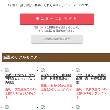
味付け、盛り付け、接客、どれも素晴らしいラーメン屋です。
モニターに応募する
応募ページで応募情報を送信することで、
すぐに当選、落選がわかります。
その他店舗情報を表示
話題のリアルモニター
眉毛とまつげパーマの
がブリチキン。 山形駅
がブリチキン。 那覇松
専門店 ロレインブロウ
前店（料理品質調査）
山通り店（料理品質調
鳥取店
査）
謝礼： 飲食代金の100％
謝礼： 支払金額の100％
謝礼： 飲食代金の100％
上限5,600ちょびポイン
上限10,000ちょびポイン
上限2,600ちょびポイン
ト
ト
ト