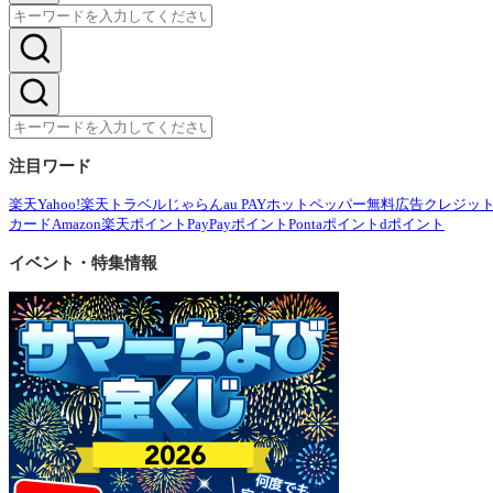
注目ワード
楽天
Yahoo!
楽天トラベル
じゃらん
au PAY
ホットペッパー
無料広告
クレジッ
カード
Amazon
楽天ポイント
PayPayポイント
Pontaポイント
dポイント
イベント・特集情報