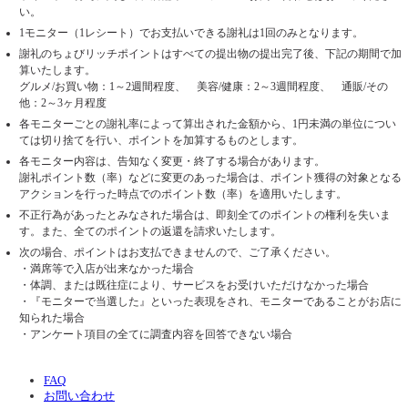
い。
1モニター（1レシート）でお支払いできる謝礼は1回のみとなります。
謝礼のちょびリッチポイントはすべての提出物の提出完了後、下記の期間で加
算いたします。
グルメ/お買い物：1～2週間程度、 美容/健康：2～3週間程度、 通販/その
他：2～3ヶ月程度
各モニターごとの謝礼率によって算出された金額から、1円未満の単位につい
ては切り捨てを行い、ポイントを加算するものとします。
各モニター内容は、告知なく変更・終了する場合があります。
謝礼ポイント数（率）などに変更のあった場合は、ポイント獲得の対象となる
アクションを行った時点でのポイント数（率）を適用いたします。
不正行為があったとみなされた場合は、即刻全てのポイントの権利を失いま
す。また、全てのポイントの返還を請求いたします。
次の場合、ポイントはお支払できませんので、ご了承ください。
・満席等で入店が出来なかった場合
・体調、または既往症により、サービスをお受けいただけなかった場合
・『モニターで当選した』といった表現をされ、モニターであることがお店に
知られた場合
・アンケート項目の全てに調査内容を回答できない場合
FAQ
お問い合わせ