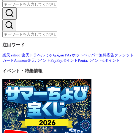
注目ワード
楽天
Yahoo!
楽天トラベル
じゃらん
au PAY
ホットペッパー
無料広告
クレジッ
カード
Amazon
楽天ポイント
PayPayポイント
Pontaポイント
dポイント
イベント・特集情報