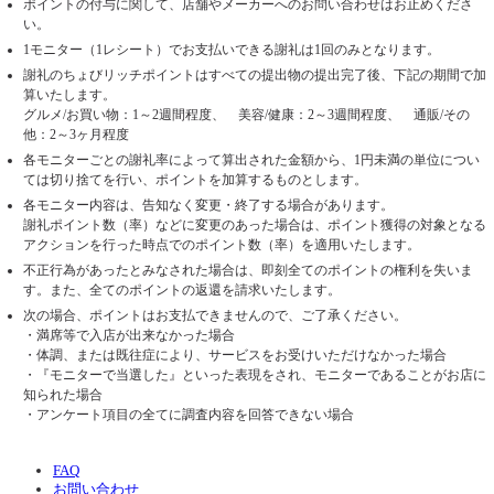
ポイントの付与に関して、店舗やメーカーへのお問い合わせはお止めくださ
い。
1モニター（1レシート）でお支払いできる謝礼は1回のみとなります。
謝礼のちょびリッチポイントはすべての提出物の提出完了後、下記の期間で加
算いたします。
グルメ/お買い物：1～2週間程度、 美容/健康：2～3週間程度、 通販/その
他：2～3ヶ月程度
各モニターごとの謝礼率によって算出された金額から、1円未満の単位につい
ては切り捨てを行い、ポイントを加算するものとします。
各モニター内容は、告知なく変更・終了する場合があります。
謝礼ポイント数（率）などに変更のあった場合は、ポイント獲得の対象となる
アクションを行った時点でのポイント数（率）を適用いたします。
不正行為があったとみなされた場合は、即刻全てのポイントの権利を失いま
す。また、全てのポイントの返還を請求いたします。
次の場合、ポイントはお支払できませんので、ご了承ください。
・満席等で入店が出来なかった場合
・体調、または既往症により、サービスをお受けいただけなかった場合
・『モニターで当選した』といった表現をされ、モニターであることがお店に
知られた場合
・アンケート項目の全てに調査内容を回答できない場合
FAQ
お問い合わせ