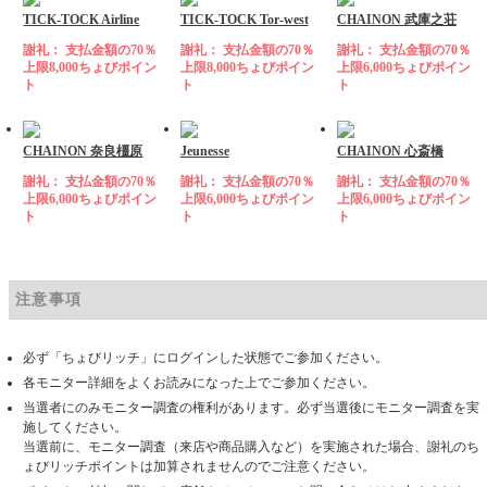
TICK-TOCK Airline
TICK-TOCK Tor-west
CHAINON 武庫之荘
謝礼： 支払金額の70％
謝礼： 支払金額の70％
謝礼： 支払金額の70％
上限8,000ちょびポイン
上限8,000ちょびポイン
上限6,000ちょびポイン
ト
ト
ト
CHAINON 奈良橿原
Jeunesse
CHAINON 心斎橋
謝礼： 支払金額の70％
謝礼： 支払金額の70％
謝礼： 支払金額の70％
上限6,000ちょびポイン
上限6,000ちょびポイン
上限6,000ちょびポイン
ト
ト
ト
注意事項
必ず「ちょびリッチ」にログインした状態でご参加ください。
各モニター詳細をよくお読みになった上でご参加ください。
当選者にのみモニター調査の権利があります。必ず当選後にモニター調査を実
施してください。
当選前に、モニター調査（来店や商品購入など）を実施された場合、謝礼のち
ょびリッチポイントは加算されませんのでご注意ください。