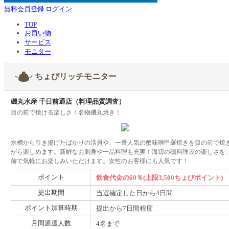
無料会員登録
ログイン
TOP
お買い物
サービス
モニター
ちょびリッチモニター
磯丸水産 千日前通店（料理品質調査）
目の前で焼ける楽しさ！名物磯丸焼き！
水槽から引き揚げたばかりの活貝や、一番人気の蟹味噌甲羅焼きを目の前で焼
がら楽しめます。新鮮なお刺身や一品料理も充実！海辺の磯料理屋の楽しさを
前で気軽にお楽しみいただけます。女性のお客様にも人気です！
ポイント
飲食代金の60％(上限3,500ちょびポイント)
提出期間
当選確定した日から4日間
ポイント加算時期
提出から7日間程度
月間派遣人数
4名まで