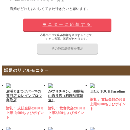
海鮮がどれもおいしくてまた行きたいと思います。
モニターに応募する
応募ページで応募情報を送信することで、
すぐに当選、落選がわかります。
その他店舗情報を表示
話題のリアルモニター
眉毛とまつげパーマの
がブリチキン。 那覇松
TICK-TOCK Paradime
専門店 ロレインブロウ
山通り店（料理品質調
謝礼： 支払金額の70％
鳥取店
査）
上限8,000ちょびポイン
謝礼： 支払金額の100％
謝礼： 飲食代金の100％
ト
上限10,000ちょびポイン
上限2,600ちょびポイン
ト
ト