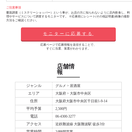
ご注意事項
覆面調査（ミステリーショッパー）という事が、お店の方に知られないように店内飲食し、料
理やサービスについて調査するモニターです。 ※応募前にレシート(その他証明書)画像の撮影
方法をご確認ください。
モニターに応募する
応募ページで応募情報を送信することで、
すぐに当選、落選がわかります。
店舗情
報
ジャンル
グルメ > 居酒屋
エリア
大阪府 > 大阪市中央区
住所
大阪府大阪市中央区千日前1-9-14
平均予算
2,500円
電話
06-4300-3277
アクセス
近鉄難波線 大阪難波駅 徒歩3分
営業時間
24時間営業