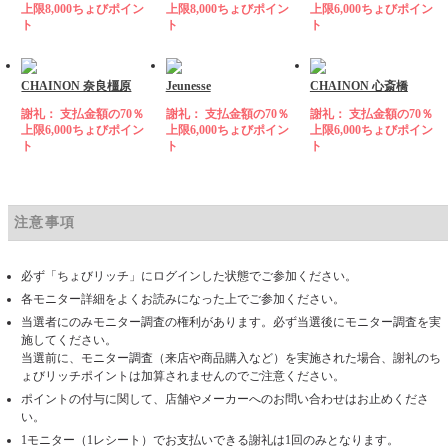
上限8,000ちょびポイン
上限8,000ちょびポイン
上限6,000ちょびポイン
ト
ト
ト
CHAINON 奈良橿原
Jeunesse
CHAINON 心斎橋
謝礼： 支払金額の70％
謝礼： 支払金額の70％
謝礼： 支払金額の70％
上限6,000ちょびポイン
上限6,000ちょびポイン
上限6,000ちょびポイン
ト
ト
ト
注意事項
必ず「ちょびリッチ」にログインした状態でご参加ください。
各モニター詳細をよくお読みになった上でご参加ください。
当選者にのみモニター調査の権利があります。必ず当選後にモニター調査を実
施してください。
当選前に、モニター調査（来店や商品購入など）を実施された場合、謝礼のち
ょびリッチポイントは加算されませんのでご注意ください。
ポイントの付与に関して、店舗やメーカーへのお問い合わせはお止めくださ
い。
1モニター（1レシート）でお支払いできる謝礼は1回のみとなります。