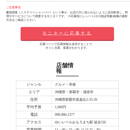
ご注意事項
覆面調査（ミステリーショッパー）という事が、お店の方に知られないように店内飲食し、料
理やサービスについて調査するモニターです。 ※応募前にレシート(その他証明書)画像の撮影
方法をご確認ください。
モニターに応募する
応募ページで応募情報を送信することで、
すぐに当選、落選がわかります。
店舗情
報
ジャンル
グルメ > 和食
エリア
沖縄県 > 那覇市・浦添市
住所
沖縄県那覇市真嘉比2-35-26
平均予算
1,000円
電話
098-886-2377
アクセス
ゆいレールおもろまち駅 徒歩5分
営業時間
11：00～23：00（L.O.22：30）