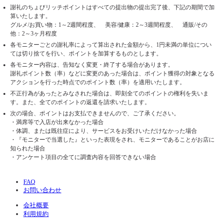
謝礼のちょびリッチポイントはすべての提出物の提出完了後、下記の期間で加
算いたします。
グルメ/お買い物：1～2週間程度、 美容/健康：2～3週間程度、 通販/その
他：2～3ヶ月程度
各モニターごとの謝礼率によって算出された金額から、1円未満の単位につい
ては切り捨てを行い、ポイントを加算するものとします。
各モニター内容は、告知なく変更・終了する場合があります。
謝礼ポイント数（率）などに変更のあった場合は、ポイント獲得の対象となる
アクションを行った時点でのポイント数（率）を適用いたします。
不正行為があったとみなされた場合は、即刻全てのポイントの権利を失いま
す。また、全てのポイントの返還を請求いたします。
次の場合、ポイントはお支払できませんので、ご了承ください。
・満席等で入店が出来なかった場合
・体調、または既往症により、サービスをお受けいただけなかった場合
・『モニターで当選した』といった表現をされ、モニターであることがお店に
知られた場合
・アンケート項目の全てに調査内容を回答できない場合
FAQ
お問い合わせ
会社概要
利用規約