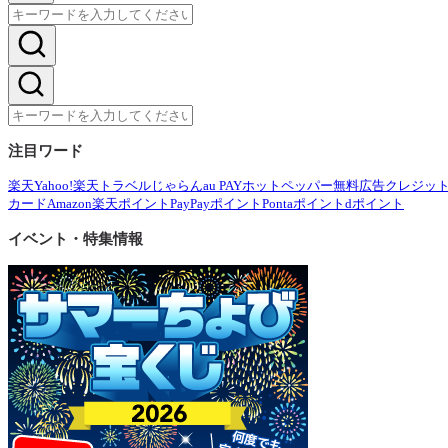
注目ワード
楽天
Yahoo!
楽天トラベル
じゃらん
au PAY
ホットペッパー
無料広告
クレジッ
カード
Amazon
楽天ポイント
PayPayポイント
Pontaポイント
dポイント
イベント・特集情報