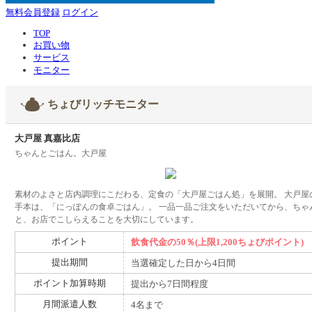
無料会員登録
ログイン
TOP
お買い物
サービス
モニター
ちょびリッチモニター
大戸屋 真嘉比店
ちゃんとごはん。大戸屋
素材のよさと店内調理にこだわる、定食の「大戸屋ごはん処」を展開。 大戸屋
手本は、「にっぽんの食卓ごはん」。 一品一品ご注文をいただいてから、ちゃ
と、お店でこしらえることを大切にしています。
ポイント
飲食代金の50％(上限1,200ちょびポイント)
提出期間
当選確定した日から4日間
ポイント加算時期
提出から7日間程度
月間派遣人数
4名まで