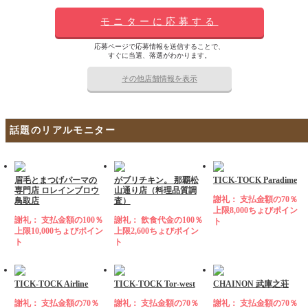
モニターに応募する
応募ページで応募情報を送信することで、
すぐに当選、落選がわかります。
その他店舗情報を表示
話題のリアルモニター
眉毛とまつげパーマの
がブリチキン。 那覇松
TICK-TOCK Paradime
専門店 ロレインブロウ
山通り店（料理品質調
謝礼： 支払金額の70％
鳥取店
査）
上限8,000ちょびポイン
謝礼： 支払金額の100％
謝礼： 飲食代金の100％
ト
上限10,000ちょびポイン
上限2,600ちょびポイン
ト
ト
TICK-TOCK Airline
TICK-TOCK Tor-west
CHAINON 武庫之荘
謝礼： 支払金額の70％
謝礼： 支払金額の70％
謝礼： 支払金額の70％