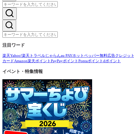
注目ワード
楽天
Yahoo!
楽天トラベル
じゃらん
au PAY
ホットペッパー
無料広告
クレジッ
カード
Amazon
楽天ポイント
PayPayポイント
Pontaポイント
dポイント
イベント・特集情報