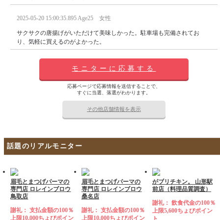
2025-05-20 15:00:35.895 Age25 女性
サクサクの唐揚げがいただけて美味しかった。駐車場も完備されてお
り、気軽に買えるのがよかった。
モニターに応募する
応募ページで応募情報を送信することで、
すぐに当選、落選がわかります。
その他店舗情報を表示
話題のリアルモニター
眉毛とまつげパーマの
眉毛とまつげパーマの
がブリチキン。 山形駅
専門店 ロレインブロウ
専門店 ロレインブロウ
前店（料理品質調査）
鳥取店
桑名店
謝礼： 飲食代金の100％
謝礼： 支払金額の100％
謝礼： 支払金額の100％
上限5,600ちょびポイン
上限10,000ちょびポイン
上限10,000ちょびポイン
ト