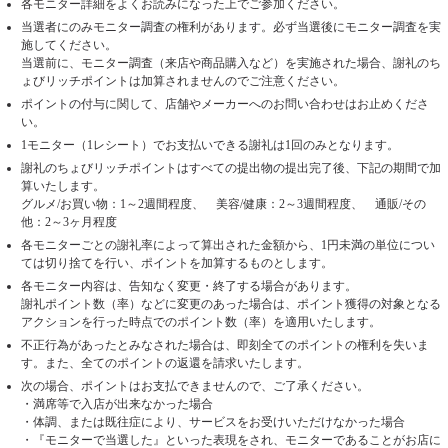
各モニター詳細をよくお読みになった上でご参加ください。
当選者にのみモニター調査の権利があります。必ず当選後にモニター調査を実
施してください。
当選前に、モニター調査（来店や商品購入など）を実施された場合、謝礼のち
ょびリッチポイントは加算されませんのでご注意ください。
ポイントの付与に関して、店舗やメーカーへのお問い合わせはお止めくださ
い。
1モニター（1レシート）でお支払いできる謝礼は1回のみとなります。
謝礼のちょびリッチポイントはすべての提出物の提出完了後、下記の期間で加
算いたします。
グルメ/お買い物：1～2週間程度、 美容/健康：2～3週間程度、 通販/その
他：2～3ヶ月程度
各モニターごとの謝礼率によって算出された金額から、1円未満の単位につい
ては切り捨てを行い、ポイントを加算するものとします。
各モニター内容は、告知なく変更・終了する場合があります。
謝礼ポイント数（率）などに変更のあった場合は、ポイント獲得の対象となる
アクションを行った時点でのポイント数（率）を適用いたします。
不正行為があったとみなされた場合は、即刻全てのポイントの権利を失いま
す。また、全てのポイントの返還を請求いたします。
次の場合、ポイントはお支払できませんので、ご了承ください。
・満席等で入店が出来なかった場合
・体調、または既往症により、サービスをお受けいただけなかった場合
・『モニターで当選した』といった表現をされ、モニターであることがお店に