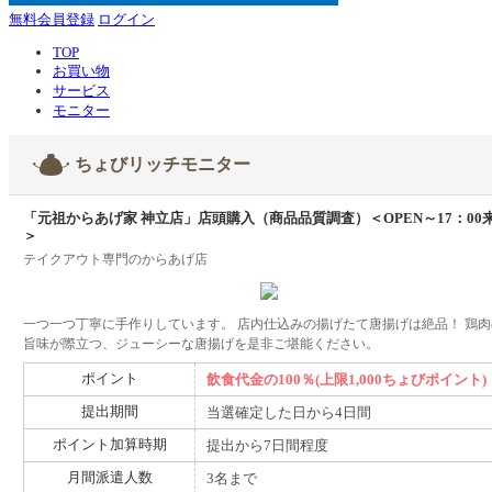
無料会員登録
ログイン
TOP
お買い物
サービス
モニター
ちょびリッチモニター
「元祖からあげ家 神立店」店頭購入（商品品質調査）＜OPEN～17：00
＞
テイクアウト専門のからあげ店
一つ一つ丁寧に手作りしています。 店内仕込みの揚げたて唐揚げは絶品！ 鶏肉
旨味が際立つ、ジューシーな唐揚げを是非ご堪能ください。
ポイント
飲食代金の100％(上限1,000ちょびポイント)
提出期間
当選確定した日から4日間
ポイント加算時期
提出から7日間程度
月間派遣人数
3名まで