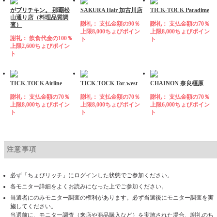
がブリチキン。 那覇松
SAKURA Hair 加古川店
TICK-TOCK Paradime
山通り店（料理品質調
謝礼： 支払金額の90％
謝礼： 支払金額の70％
査）
上限8,000ちょびポイン
上限8,000ちょびポイン
謝礼： 飲食代金の100％
ト
ト
上限2,600ちょびポイン
ト
TICK-TOCK Airline
TICK-TOCK Tor-west
CHAINON 奈良橿原
謝礼： 支払金額の70％
謝礼： 支払金額の70％
謝礼： 支払金額の70％
上限8,000ちょびポイン
上限8,000ちょびポイン
上限6,000ちょびポイン
ト
ト
ト
注意事項
必ず「ちょびリッチ」にログインした状態でご参加ください。
各モニター詳細をよくお読みになった上でご参加ください。
当選者にのみモニター調査の権利があります。必ず当選後にモニター調査を実
施してください。
当選前に、モニター調査（来店や商品購入など）を実施された場合、謝礼のち