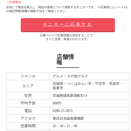
ご注意事項
店頭にて商品を購入し、商品や接客について調査するモニターです。 ※応募前にレシート(そ
の他証明書)画像の撮影方法をご確認ください。
モニターに応募する
応募ページで応募情報を送信することで、
すぐに当選、落選がわかります。
店舗情
報
ジャンル
グルメ > その他グルメ
茨城県 > つくばみらい市・守谷市・常総市・
エリア
坂東市
住所
茨城県猿島郡境町82-4
平均予算
800円
電話
0280-23-5853
アクセス
東武日光線南栗橋駅
営業時間
10：30～21：00