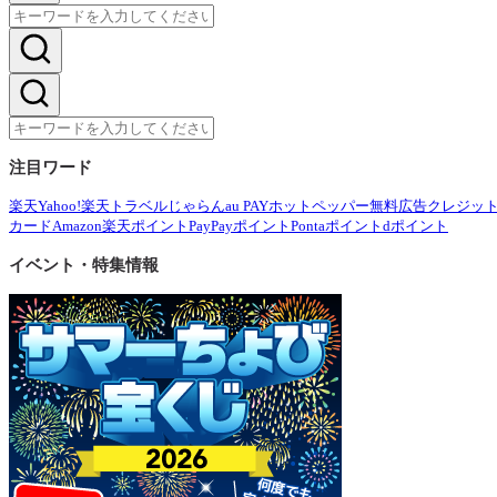
注目ワード
楽天
Yahoo!
楽天トラベル
じゃらん
au PAY
ホットペッパー
無料広告
クレジッ
カード
Amazon
楽天ポイント
PayPayポイント
Pontaポイント
dポイント
イベント・特集情報