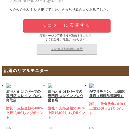
2024-01-28 16:02:32.504 Age52 男性
なかなかおいしい唐揚げでした。きっちり真面目なお店でした。
モニターに応募する
応募ページで応募情報を送信することで、
すぐに当選、落選がわかります。
その他店舗情報を表示
話題のリアルモニター
眉毛とまつげパーマの
眉毛とまつげパーマの
がブリチキン。 山形駅
専門店 ロレインブロウ
専門店 ロレインブロウ
前店（料理品質調査）
鳥取店
桑名店
謝礼： 飲食代金の100％
謝礼： 支払金額の100％
謝礼： 支払金額の100％
上限5,600ちょびポイン
上限10,000ちょびポイン
上限10,000ちょびポイン
ト
ト
ト