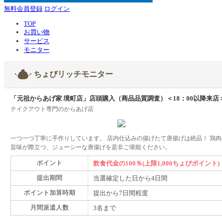
無料会員登録
ログイン
TOP
お買い物
サービス
モニター
ちょびリッチモニター
「元祖からあげ家 境町店」店頭購入（商品品質調査）＜18：00以降来店
テイクアウト専門のからあげ店
一つ一つ丁寧に手作りしています。 店内仕込みの揚げたて唐揚げは絶品！ 鶏肉
旨味が際立つ、ジューシーな唐揚げを是非ご堪能ください。
ポイント
飲食代金の100％(上限1,000ちょびポイント)
提出期間
当選確定した日から4日間
ポイント加算時期
提出から7日間程度
月間派遣人数
3名まで