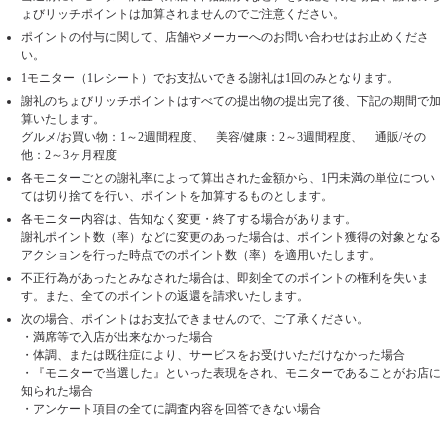
ょびリッチポイントは加算されませんのでご注意ください。
ポイントの付与に関して、店舗やメーカーへのお問い合わせはお止めくださ
い。
1モニター（1レシート）でお支払いできる謝礼は1回のみとなります。
謝礼のちょびリッチポイントはすべての提出物の提出完了後、下記の期間で加
算いたします。
グルメ/お買い物：1～2週間程度、 美容/健康：2～3週間程度、 通販/その
他：2～3ヶ月程度
各モニターごとの謝礼率によって算出された金額から、1円未満の単位につい
ては切り捨てを行い、ポイントを加算するものとします。
各モニター内容は、告知なく変更・終了する場合があります。
謝礼ポイント数（率）などに変更のあった場合は、ポイント獲得の対象となる
アクションを行った時点でのポイント数（率）を適用いたします。
不正行為があったとみなされた場合は、即刻全てのポイントの権利を失いま
す。また、全てのポイントの返還を請求いたします。
次の場合、ポイントはお支払できませんので、ご了承ください。
・満席等で入店が出来なかった場合
・体調、または既往症により、サービスをお受けいただけなかった場合
・『モニターで当選した』といった表現をされ、モニターであることがお店に
知られた場合
・アンケート項目の全てに調査内容を回答できない場合