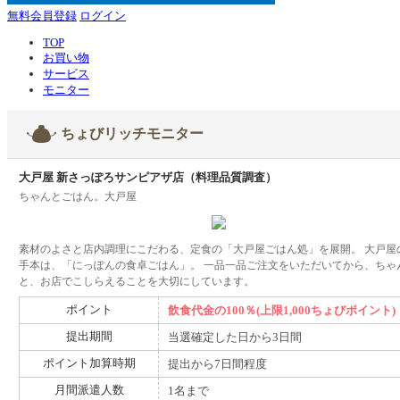
無料会員登録
ログイン
TOP
お買い物
サービス
モニター
ちょびリッチモニター
大戸屋 新さっぽろサンピアザ店（料理品質調査）
ちゃんとごはん。大戸屋
素材のよさと店内調理にこだわる、定食の「大戸屋ごはん処」を展開。 大戸屋
手本は、「にっぽんの食卓ごはん」。 一品一品ご注文をいただいてから、ちゃ
と、お店でこしらえることを大切にしています。
ポイント
飲食代金の100％(上限1,000ちょびポイント)
提出期間
当選確定した日から3日間
ポイント加算時期
提出から7日間程度
月間派遣人数
1名まで