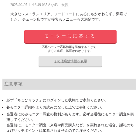
2025-02-07 11:16:49.035 Age43 女性
大きなレストランエリア、フードコートにあるにもかかわらず、満席で
した。 チェーン店ですが接客もメニューも大満足です。
モニターに応募する
応募ページで応募情報を送信することで、
すぐに当選、落選がわかります。
その他店舗情報を表示
注意事項
必ず「ちょびリッチ」にログインした状態でご参加ください。
各モニター詳細をよくお読みになった上でご参加ください。
当選者にのみモニター調査の権利があります。必ず当選後にモニター調査を実
施してください。
当選前に、モニター調査（来店や商品購入など）を実施された場合、謝礼のち
ょびリッチポイントは加算されませんのでご注意ください。