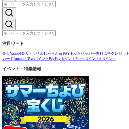
注目ワード
楽天
Yahoo!
楽天トラベル
じゃらん
au PAY
ホットペッパー
無料広告
クレジッ
カード
Amazon
楽天ポイント
PayPayポイント
Pontaポイント
dポイント
イベント・特集情報