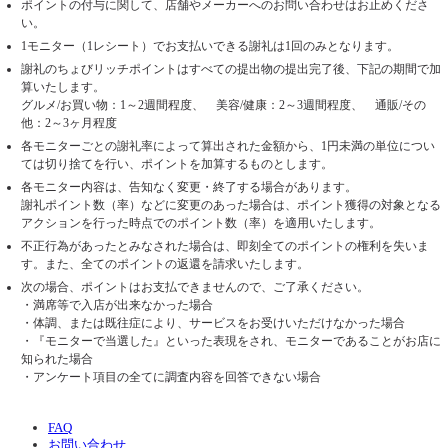
ポイントの付与に関して、店舗やメーカーへのお問い合わせはお止めくださ
い。
1モニター（1レシート）でお支払いできる謝礼は1回のみとなります。
謝礼のちょびリッチポイントはすべての提出物の提出完了後、下記の期間で加
算いたします。
グルメ/お買い物：1～2週間程度、 美容/健康：2～3週間程度、 通販/その
他：2～3ヶ月程度
各モニターごとの謝礼率によって算出された金額から、1円未満の単位につい
ては切り捨てを行い、ポイントを加算するものとします。
各モニター内容は、告知なく変更・終了する場合があります。
謝礼ポイント数（率）などに変更のあった場合は、ポイント獲得の対象となる
アクションを行った時点でのポイント数（率）を適用いたします。
不正行為があったとみなされた場合は、即刻全てのポイントの権利を失いま
す。また、全てのポイントの返還を請求いたします。
次の場合、ポイントはお支払できませんので、ご了承ください。
・満席等で入店が出来なかった場合
・体調、または既往症により、サービスをお受けいただけなかった場合
・『モニターで当選した』といった表現をされ、モニターであることがお店に
知られた場合
・アンケート項目の全てに調査内容を回答できない場合
FAQ
お問い合わせ