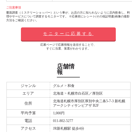
ご注意事項
覆面調査（ミステリーショッパー）という事が、お店の方に知られないように店内飲食し、料
理やサービスについて調査するモニターです。 ※応募前にレシート(その他証明書)画像の撮影
方法をご確認ください。
モニターに応募する
応募ページで応募情報を送信することで、
すぐに当選、落選がわかります。
店舗情
報
ジャンル
グルメ > 和食
エリア
北海道 > 札幌市白石区／厚別区
北海道札幌市厚別区厚別中央二条5-7-3 新札幌
住所
アークシティサンピアザ B2F
平均予算
1,000円
電話
011-802-5277
アクセス
JR新札幌駅 徒歩4分