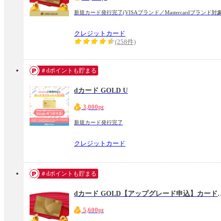
新規カード発行完了(VISAブランド／Mastercardブランド対
クレジットカード
(258件)
＃dポイントも貯まる
dカード GOLD U
3,000pt
新規カード発行完了
クレジットカード
＃dポイントも貯まる
dカード GOLD【アッ
5,600pt