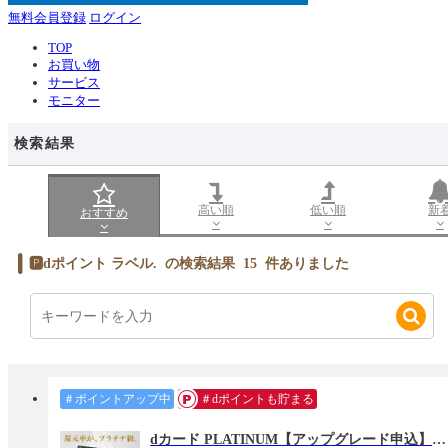
無料会員登録
ログイン
TOP
お買い物
サービス
モニター
検索結果
高い順
低い順
新
おすすめ
🅿dポイント ラベル.
の検索結果
15
件ありました
＃ポイントアップ中
＃dポイントも貯まる
dカード PLATINUM【アップグレード申込】カード発行