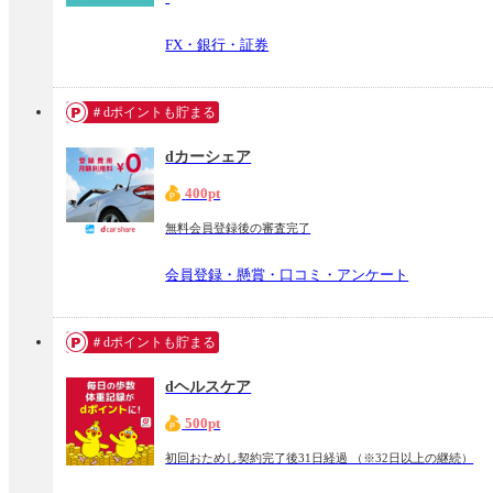
FX・銀行・証券
＃dポイントも貯まる
dカーシェア
400pt
無料会員登録後の審査完了
会員登録・懸賞・口コミ・アンケート
＃dポイントも貯まる
dヘルスケア
500pt
初回おためし契約完了後31日経過 （※32日以上の継続）