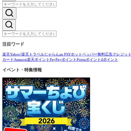
注目ワード
楽天
Yahoo!
楽天トラベル
じゃらん
au PAY
ホットペッパー
無料広告
クレジッ
カード
Amazon
楽天ポイント
PayPayポイント
Pontaポイント
dポイント
イベント・特集情報