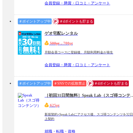
会員登録・懸賞・口コミ・アンケート
＃ポイントアップ中
＃dポイントも貯まる
ゲオ宅配レンタル
500pt
→700pt
月額会員コースに登録後、月額利用料金が発生
会員登録・懸賞・口コミ・アンケート
＃ポイントアップ中
＃SNSでの拡散禁止
＃dポイントも貯まる
［初回31日間無料］Speak La
625pt
新規契約+Speak Labにアクセス後、スゴ得コンテンツを32
上契約
就職・転職・資格