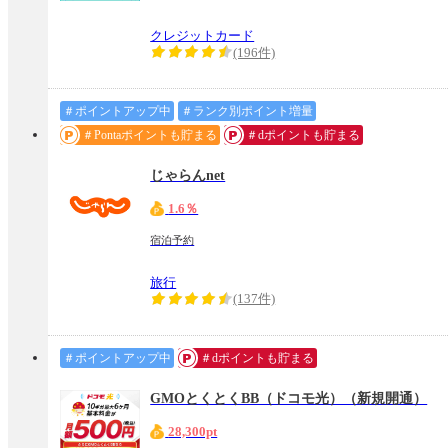
クレジットカード
(196件)
＃ポイントアップ中
＃ランク別ポイント増量
＃Pontaポイントも貯まる
＃dポイントも貯まる
じゃらんnet
1.6％
宿泊予約
旅行
(137件)
＃ポイントアップ中
＃dポイントも貯まる
GMOとくとくBB（ドコモ光）（新規開通）
28,300pt