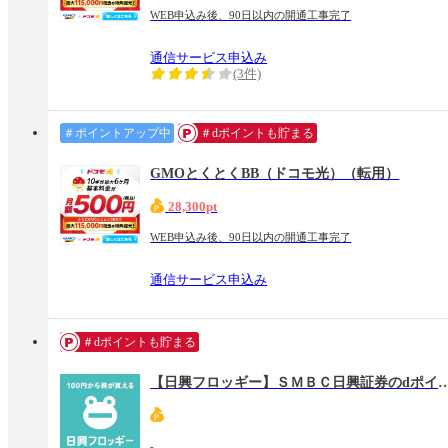
WEB申込み後、90日以内の開通工事完了
通信サービス申込み
(3件)
＃ポイントアップ中
＃dポイントも貯まる
GMOとくとくBB（ドコモ光）（転用）
28,300pt
WEB申込み後、90日以内の開通工事完了
通信サービス申込み
＃dポイントも貯まる
【日興フロッギー】ＳＭＢＣ日興証券のdポイントで
-