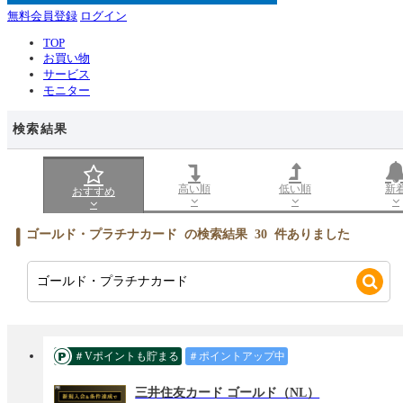
無料会員登録
ログイン
TOP
お買い物
サービス
モニター
検索結果
高い順
低い順
新
おすすめ
ゴールド・プラチナカード
の検索結果
30
件ありました
＃Vポイントも貯まる
＃ポイントアップ中
三井住友カード ゴールド（NL）