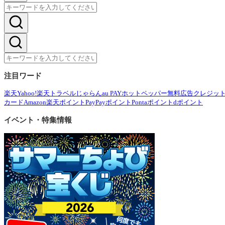
注目ワード
楽天
Yahoo!
楽天トラベル
じゃらん
au PAY
ホットペッパー
無料広告
クレジッ
カード
Amazon
楽天ポイント
PayPayポイント
Pontaポイント
dポイント
イベント・特集情報