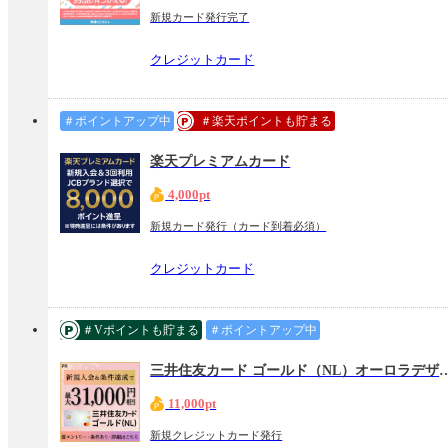
新規カード発行完了
クレジットカード
＃ポイントアップ中
＃楽天ポイントも貯まる
楽天プレミアムカード
4,000pt
新規カード発行（カード到着必須）
クレジットカード
＃Vポイントも貯まる
＃ポイントアップ中
三井住友カード ゴールド（NL
11,000pt
新規クレジットカード発行