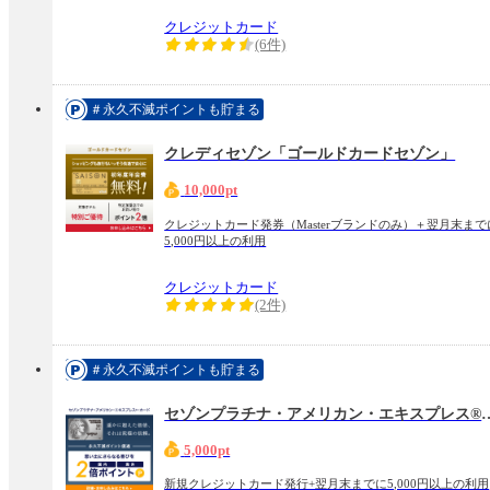
クレジットカード
(6件)
＃永久不滅ポイントも貯まる
クレディセゾン「ゴールドカードセゾン」
10,000pt
クレジットカード発券（Masterブランドのみ）＋翌月末まで
5,000円以上の利用
クレジットカード
(2件)
＃永久不滅ポイントも貯まる
セゾンプラチナ・アメリカン
5,000pt
新規クレジットカード発行+翌月末までに5,000円以上の利用