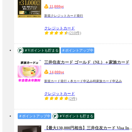
11,000pt
新規クレジットカード発行
クレジットカード
(210件)
＃Vポイントも貯まる
＃ポイントアップ中
三井住友カード ゴールド（NL）＋家族カード
14,000pt
新規カード発行＋本カード申込み時家族カード申込み
クレジットカード
(2件)
＃ポイントアップ中
＃Vポイントも貯まる
【最大130,000円相当】三井住友カード Vi