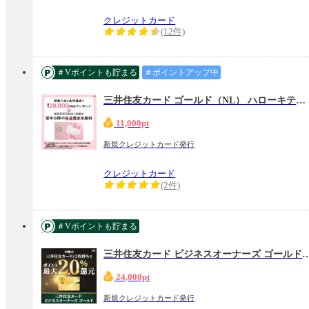
クレジットカード
(12件)
＃Vポイントも貯まる
＃ポイントアップ中
三井住友カード ゴールド（NL） ハローキティ デザイン
11,000pt
新規クレジットカード発行
クレジットカード
(2件)
＃Vポイントも貯まる
三井住友カード ビジネスオーナーズ ゴー
24,000pt
新規クレジットカード発行