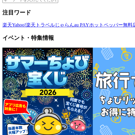
注目ワード
楽天
Yahoo!
楽天トラベル
じゃらん
au PAY
ホットペッパー
無料
イベント・特集情報