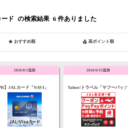
カード
の検索結果
6
件ありました
おすすめ順
高ポイント順
2026/8/1追加
2026/6/25追加
PR】JALカード「NAVI」
Yahoo!トラベル「ヤフーパッ
sa専用
（宿泊＋航空券）JAL便利用」