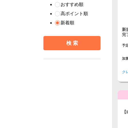
おすすめ順
高ポイント順
新着順
新
完
予
加
ク
【
カ
マ