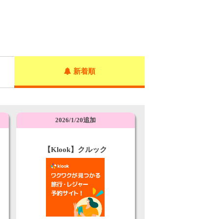
新着順
2026/1/20追加
ク
【Klook】クルック