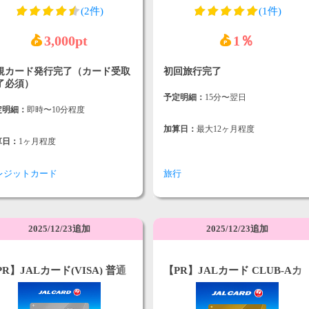
(2件)
(1件)
3,000pt
1％
規カード発行完了（カード受取
初回旅行完了
了必須）
予定明細：
15分〜翌日
定明細：
即時〜10分程度
加算日：
最大12ヶ月程度
算日：
1ヶ月程度
レジットカード
旅行
2025/12/23追加
2025/12/23追加
PR】JALカード(VISA) 普通
【PR】JALカード CLUB-Aカ
ード (申込時にショッピング
ード／CLUB-Aゴールドカード
イル・プレミアム入会必須)
（VISA）