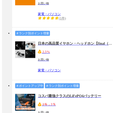
お買い物
家電・パソコン
(1件)
＃ランク別ポイント増量
日本の高品質イヤホン・ヘッドホン【final（ファイナル）】
2.5%
お買い物
家電・パソコン
＃ポイントアップ中
＃ランク別ポイント増量
コスパ最強クラスのLiFePO4バッテリー
2％
→3％
お買い物