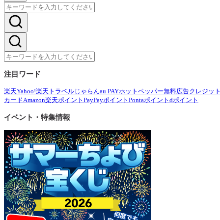
注目ワード
楽天
Yahoo!
楽天トラベル
じゃらん
au PAY
ホットペッパー
無料広告
クレジッ
カード
Amazon
楽天ポイント
PayPayポイント
Pontaポイント
dポイント
イベント・特集情報