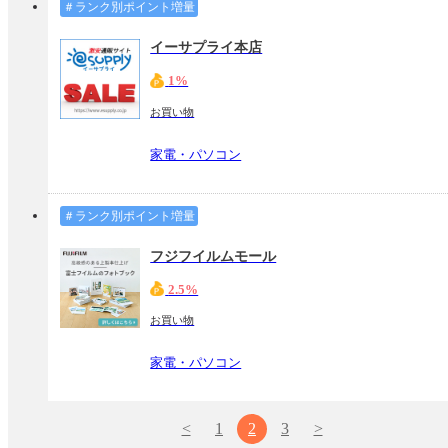
＃ランク別ポイント増量
イーサプライ本店
1%
お買い物
家電・パソコン
＃ランク別ポイント増量
フジフイルムモール
2.5%
お買い物
家電・パソコン
<
1
2
3
>