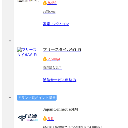
9.4%
お買い物
家電・パソコン
フリースタイルWi-Fi
2,500pt
商品購入完了
通信サービス申込み
＃ランク別ポイント増量
JapanConnect eSIM
5％
Web購入決済完了後の60日以内の利用開始