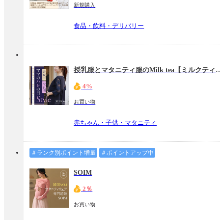
新規購入
食品・飲料・デリバリー
授乳服とマタニティ服のMilk 
4%
お買い物
赤ちゃん・子供・マタニティ
＃ランク別ポイント増量
＃ポイントアップ中
SOIM
2％
お買い物