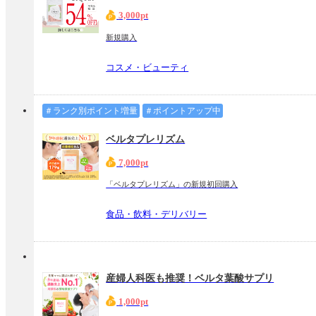
3,000pt
新規購入
コスメ・ビューティ
＃ランク別ポイント増量
＃ポイントアップ中
ベルタプレリズム
7,000pt
「ベルタプレリズム」の新規初回購入
食品・飲料・デリバリー
産婦人科医も推奨！ベルタ葉酸サプリ
1,000pt