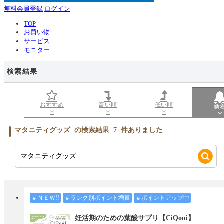
無料会員登録
ログイン
TOP
お買い物
サービス
モニター
検索結果
おすすめ
高い順
低い順
新
マタニティグッズ
の検索結果
7
件ありました
＃ＮＥＷ!!
＃ランク別ポイント増量
＃ポイントアップ中
妊活期のための葉酸サプリ【CiQoni】