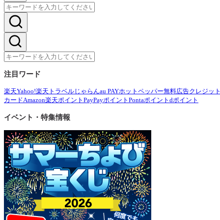
注目ワード
楽天
Yahoo!
楽天トラベル
じゃらん
au PAY
ホットペッパー
無料広告
クレジッ
カード
Amazon
楽天ポイント
PayPayポイント
Pontaポイント
dポイント
イベント・特集情報