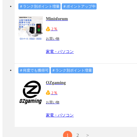
＃ランク別ポイント増量
＃ポイントアップ中
Minisforum
2％
お買い物
家電・パソコン
＃何度でも獲得可
＃ランク別ポイント増量
OZgaming
2％
お買い物
家電・パソコン
1
2
>