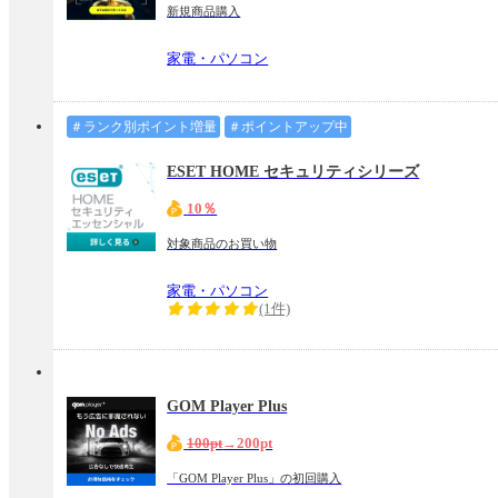
新規商品購入
家電・パソコン
＃ランク別ポイント増量
＃ポイントアップ中
ESET HOME セキュリティシリーズ
10％
対象商品のお買い物
家電・パソコン
(1件)
GOM Player Plus
100pt
→200pt
「GOM Player Plus」の初回購入