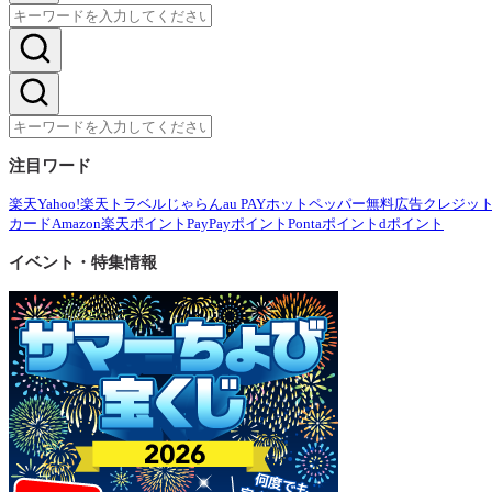
注目ワード
楽天
Yahoo!
楽天トラベル
じゃらん
au PAY
ホットペッパー
無料広告
クレジッ
カード
Amazon
楽天ポイント
PayPayポイント
Pontaポイント
dポイント
イベント・特集情報