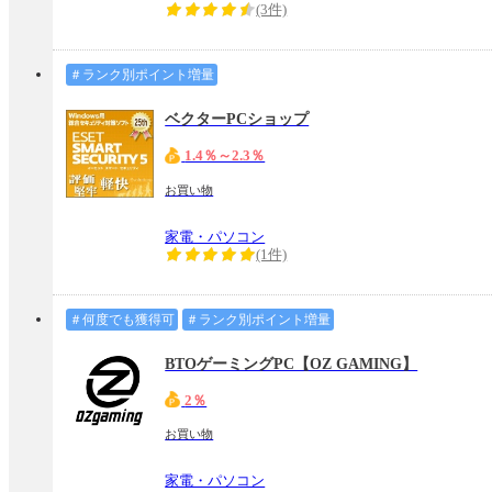
(3件)
＃ランク別ポイント増量
ベクターPCショップ
1.4％～2.3％
お買い物
家電・パソコン
(1件)
＃何度でも獲得可
＃ランク別ポイント増量
BTOゲーミングPC【OZ GAMING】
2％
お買い物
家電・パソコン