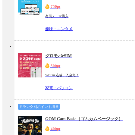
750pt
有償テーマ購入
趣味・エンタメ
グロモバeSIM
500pt
WEB申込後、入金完了
家電・パソコン
＃ランク別ポイント増量
GOM Cam Basic（ゴムカムベージック）
400pt