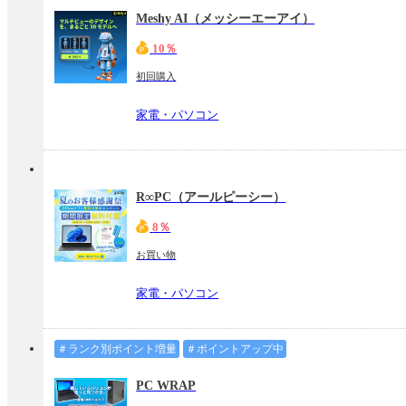
Meshy AI（メッシーエーアイ）
10％
初回購入
家電・パソコン
R∞PC（アールピーシー）
8％
お買い物
家電・パソコン
＃ランク別ポイント増量
＃ポイントアップ中
PC WRAP