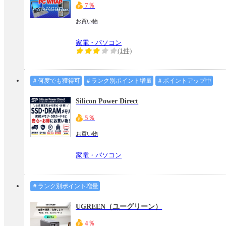
7％
お買い物
家電・パソコン
(1件)
＃何度でも獲得可
＃ランク別ポイント増量
＃ポイントアップ中
Silicon Power Direct
5％
お買い物
家電・パソコン
＃ランク別ポイント増量
UGREEN（ユーグリーン）
4％