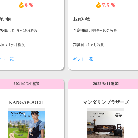
9％
7.5％
買い物
お買い物
定明細：
即時～10分程度
予定明細：
即時～10分程度
算日：
1ヶ月程度
加算日：
1ヶ月程度
フト・花
ギフト・花
2021/9/24追加
2022/8/11追加
KANGAPOOCH
マンダリンブラザーズ