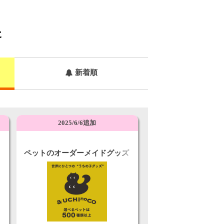
た
新着順
2025/6/6追加
ペットのオーダーメイドグッズ
「＆UCHInoCO」