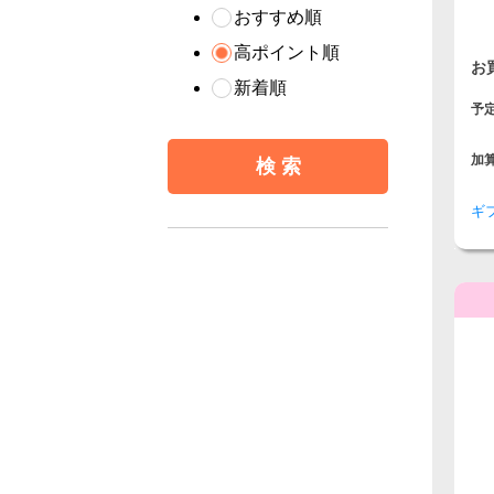
おすすめ順
高ポイント順
お
新着順
予
加
ギ