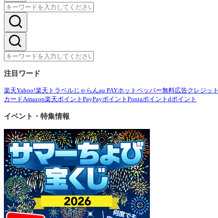
注目ワード
楽天
Yahoo!
楽天トラベル
じゃらん
au PAY
ホットペッパー
無料広告
クレジッ
カード
Amazon
楽天ポイント
PayPayポイント
Pontaポイント
dポイント
イベント・特集情報