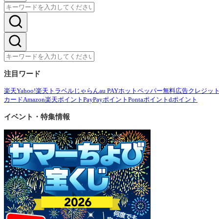
注目ワード
楽天
Yahoo!
楽天トラベル
じゃらん
au PAY
ホットペッパー
無料広告
クレジッ
カード
Amazon
楽天ポイント
PayPayポイント
Pontaポイント
dポイント
イベント・特集情報