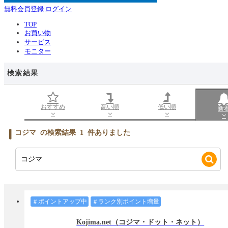
無料会員登録
ログイン
TOP
お買い物
サービス
モニター
検索結果
おすすめ
高い順
低い順
新
コジマ
の検索結果
1
件ありました
＃ポイントアップ中
＃ランク別ポイント増量
Kojima.net（コジマ・ドット・ネット）