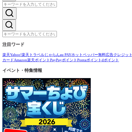
注目ワード
楽天
Yahoo!
楽天トラベル
じゃらん
au PAY
ホットペッパー
無料広告
クレジッ
カード
Amazon
楽天ポイント
PayPayポイント
Pontaポイント
dポイント
イベント・特集情報