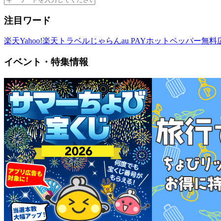
注目ワード
楽天
Yahoo!
楽天トラベル
じゃらん
au PAY
ホットペッパー
無料
イベント・特集情報