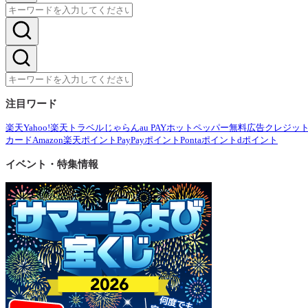
注目ワード
楽天
Yahoo!
楽天トラベル
じゃらん
au PAY
ホットペッパー
無料広告
クレジッ
カード
Amazon
楽天ポイント
PayPayポイント
Pontaポイント
dポイント
イベント・特集情報