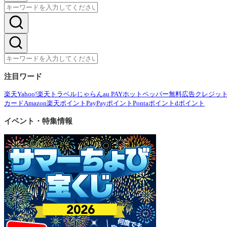
注目ワード
楽天
Yahoo!
楽天トラベル
じゃらん
au PAY
ホットペッパー
無料広告
クレジッ
カード
Amazon
楽天ポイント
PayPayポイント
Pontaポイント
dポイント
イベント・特集情報