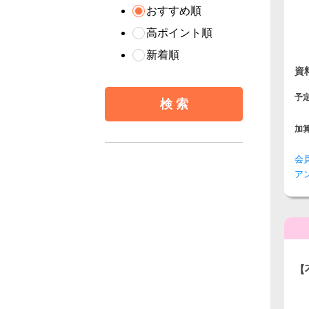
おすすめ順
高ポイント順
新着順
資
予
加
会
ア
【
見