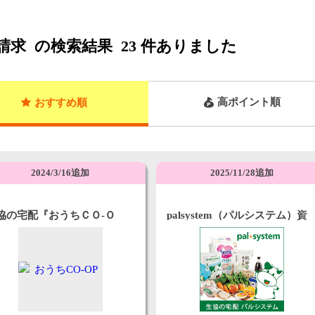
請求
の検索結果
23
件ありました
高ポイント順
おすすめ順
2024/3/16追加
2025/11/28追加
協の宅配『おうちＣＯ-Ｏ
palsystem（パルシステム）資
』
料請求