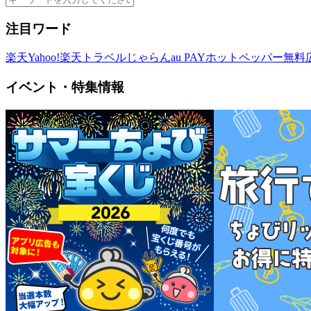
注目ワード
楽天
Yahoo!
楽天トラベル
じゃらん
au PAY
ホットペッパー
無料
イベント・特集情報