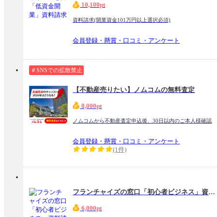
10,100pt
資料請求(開業資金101万円以上選択必須)
会員登録・懸賞・口コミ・アンケート
＃SNSでの拡散禁止
【不動産売りたい】ノムコムの無料査定
8,000pt
ノムコムから不動産査定申込後、30日以内のご本人様確認
会員登録・懸賞・口コミ・アンケート
(1件)
フランチャイズの窓口「初心者ビジネス」資料請求
6,000pt