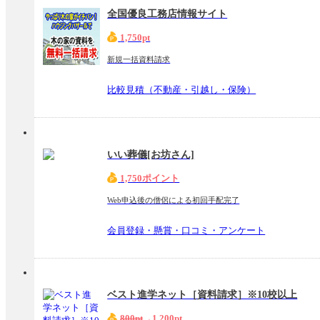
全国優良工務店情報サイト
1,750pt
新規一括資料請求
比較見積（不動産・引越し・保険）
いい葬儀[お坊さん]
1,750ポイント
Web申込後の僧侶による初回手配完了
会員登録・懸賞・口コミ・アンケート
ベスト進学ネット［資料請求］※10校以上
800pt
→1,200pt