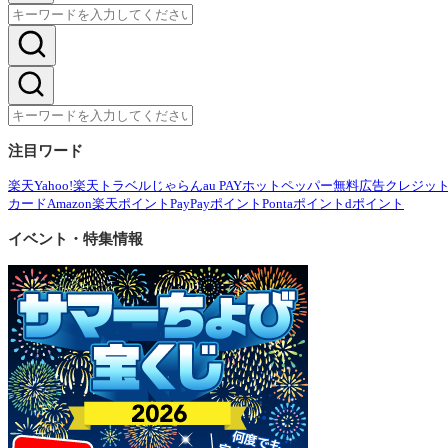
注目ワード
楽天
Yahoo!
楽天トラベル
じゃらん
au PAY
ホットペッパー
無料広告
クレジッ
カード
Amazon
楽天ポイント
PayPayポイント
Pontaポイント
dポイント
イベント・特集情報