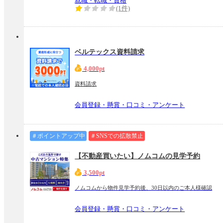
就職・転職・資格
(1件)
ベルテックス資料請求
4,000pt
資料請求
会員登録・懸賞・口コミ・アンケート
＃ポイントアップ中
＃SNSでの拡散禁止
【不動産買いたい】ノムコムの見学予約
3,500pt
ノムコムから物件見学予約後、30日以内のご本人様確認
会員登録・懸賞・口コミ・アンケート