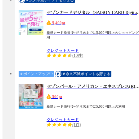
＃永久不滅ポイントも貯まる
セゾンカードデジタル（SAI
5,400pt
新規カード発番後+翌月末までに5,000円以上のショッピン
用
クレジットカード
(10件)
＃ポイントアップ中
＃永久不滅ポイントも貯まる
セゾンパール・アメリカン・エキスプレス(R)・カード（デジ
500pt
新規カード発行後+翌月末までに5,000円以上の利用
クレジットカード
(1件)