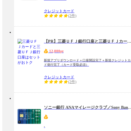
クレジットカード
(2件)
【PR】三菱ＵＦＪ銀行口座と三菱ＵＦＪカードはセットが
12,000pt
新規アプリダウンロード＋口座開設完了＋新規クレジットカ
ド発行完了（カード受取必須）
クレジットカード
(2件)
ソニー銀行 ANAマイレージクラブ／Sony Bank WALL
-