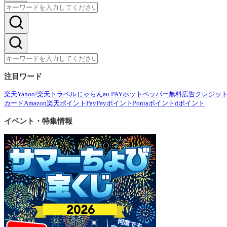
注目ワード
楽天
Yahoo!
楽天トラベル
じゃらん
au PAY
ホットペッパー
無料広告
クレジッ
カード
Amazon
楽天ポイント
PayPayポイント
Pontaポイント
dポイント
イベント・特集情報