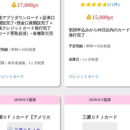
17,000pt
(11件)
15,000pt
規アプリダウンロード＋証券口
開設完了+預金口座開設完了＋
規クレジットカード発行完了
初回申込みから90日以内のカード
カード受取必須）+各種取引完
発行完了
予定明細：
即時〜10分程度
定明細：
即時〜10分程度
加算日：
1ヶ月程度
算日：
条件達成後、1ヶ月程度
レジットカード
クレジットカード
2026/6/1追加
2026/6/1追加
菱ＵＦＪカード【アメリカ
三菱ＵＦＪカード
・エキスプレス®限定】