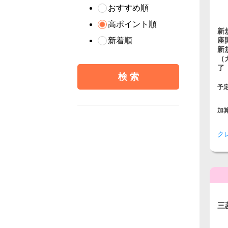
おすすめ順
高ポイント順
新
新着順
座
新
（
了
予
加
ク
三
ン