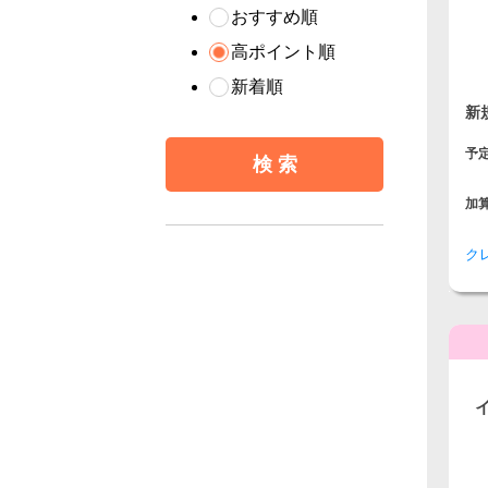
おすすめ順
高ポイント順
新着順
新
予
加
ク