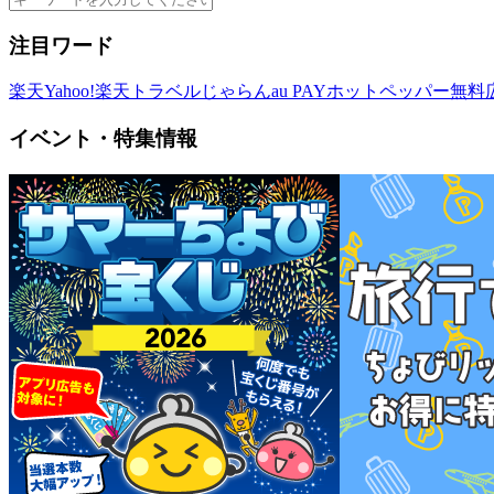
注目ワード
楽天
Yahoo!
楽天トラベル
じゃらん
au PAY
ホットペッパー
無料
イベント・特集情報