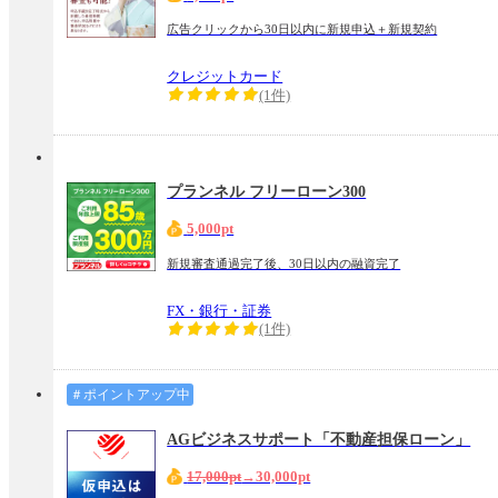
広告クリックから30日以内に新規申込＋新規契約
クレジットカード
(1件)
プランネル フリーローン300
5,000pt
新規審査通過完了後、30日以内の融資完了
FX・銀行・証券
(1件)
＃ポイントアップ中
AGビジネスサポート「不動産担保ローン」
17,000pt
→30,000pt