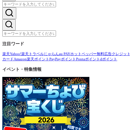
注目ワード
楽天
Yahoo!
楽天トラベル
じゃらん
au PAY
ホットペッパー
無料広告
クレジッ
カード
Amazon
楽天ポイント
PayPayポイント
Pontaポイント
dポイント
イベント・特集情報