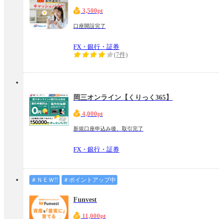
3,500pt
口座開設完了
FX・銀行・証券
(7件)
岡三オンライン【くりっく365】
4,000pt
新規口座申込み後、取引完了
FX・銀行・証券
＃ＮＥＷ!!
＃ポイントアップ中
Funvest
11,000pt