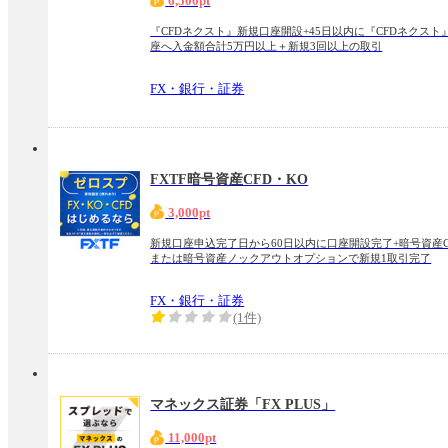
6,500pt
『CFDネクスト』新規口座開設+45日以内に『CFDネクスト
座へ入金額合計5万円以上＋新規3回以上の取引
FX・銀行・証券
FXTF暗号資産CFD・KO
3,000pt
新規口座申込完了日から60日以内に口座開設完了+暗号資産C
または暗号資産ノックアウトオプションで新規1取引完了
FX・銀行・証券
(1件)
マネックス証券「FX PLUS」
11,000pt