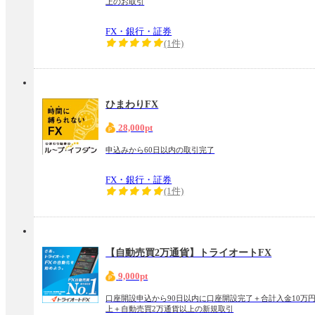
上のお取引
FX・銀行・証券
(1件)
ひまわりFX
28,000pt
申込みから60日以内の取引完了
FX・銀行・証券
(1件)
【自動売買2万通貨】トライオートFX
9,000pt
口座開設申込から90日以内に口座開設完了＋合計入金10万
上＋自動売買2万通貨以上の新規取引