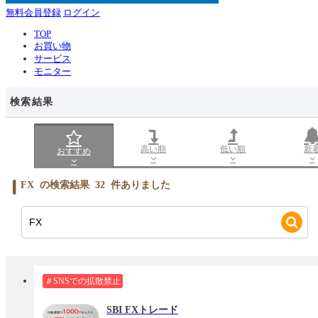
無料会員登録
ログイン
TOP
お買い物
サービス
モニター
検索結果
高い順
低い順
新
おすすめ
FX
の検索結果
32
件ありました
＃SNSでの拡散禁止
SBI FXトレード