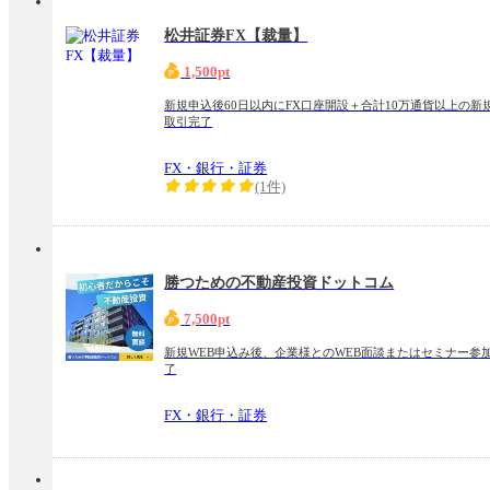
松井証券FX【裁量】
1,500pt
新規申込後60日以内にFX口座開設＋合計10万通貨以上の新
取引完了
FX・銀行・証券
(1件)
勝つための不動産投資ドットコム
7,500pt
新規WEB申込み後、企業様とのWEB面談またはセミナー参
了
FX・銀行・証券