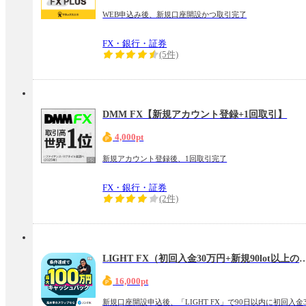
WEB申込み後、新規口座開設かつ取引完了
FX・銀行・証券
(5件)
DMM FX【新規アカウント登録+1回取引】
4,000pt
新規アカウント登録後、1回取引完了
FX・銀行・証券
(2件)
LIGHT FX（初回入金30万円+新規90l
16,000pt
新規口座開設申込後、「LIGHT FX」で90日以内に初回入金