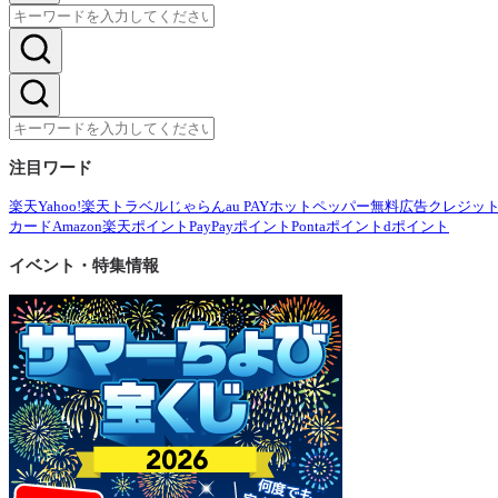
注目ワード
楽天
Yahoo!
楽天トラベル
じゃらん
au PAY
ホットペッパー
無料広告
クレジッ
カード
Amazon
楽天ポイント
PayPayポイント
Pontaポイント
dポイント
イベント・特集情報