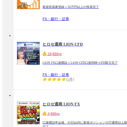
新規投資家登録＋30万円以上の投資完了
FX・銀行・証券
ヒロセ通商 LION CFD
18,000pt
LION FX口座開設＋LION CFD口座同時+CFD取引完了
FX・銀行・証券
(1件)
ヒロセ通商 LION FX
4,000pt
口座開設申込後、45日以内に新規ポジション10万通貨以上
完了