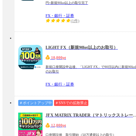
円+新規90lot以上の取引完了
FX・銀行・証券
(1件)
LIGHT FX（新規90lot以上のお取引）
10,000pt
新規口座開設申込後、「LIGHT FX」で90日以内に新規90lo
のお取引
FX・銀行・証券
＃ポイントアップ中
＃SNSでの拡散禁止
JFX MATRIX TRADER（マト
12,000pt
口座開設後、取引開始（50万通貨以上の取引）