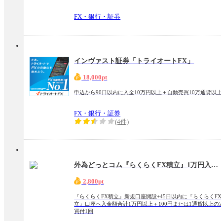
FX・銀行・証券
インヴァスト証券「トライオートFX」
18,000pt
申込から90日以内に入金10万円以上＋自動売買10万通貨以
FX・銀行・証券
(4件)
外為どっとコム『らくらくFX積立』1万円入金＋定期買付1回
2,800pt
『らくらくFX積立』新規口座開設+45日以内に『らくらくF
立』口座へ入金額合計1万円以上＋100円または1通貨以上の
買付1回