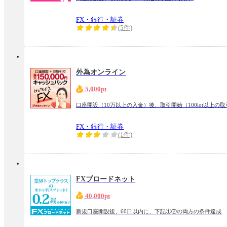
FX・銀行・証券
(5件)
外為オンライン
5,000pt
口座開設（10万以上の入金）後、取引開始（100lot以上の
FX・銀行・証券
(1件)
FXブロードネット
40,000pt
新規口座開設後、60日以内に、下記①②の両方の条件達成