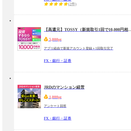
(2件)
【高還元】TOSSY（新規取引1回で10,
5,000pt
アプリ経由で新規アカウント登録＋1回取引完了
FX・銀行・証券
JRDのマンション経営
1,000pt
アンケート回答
FX・銀行・証券