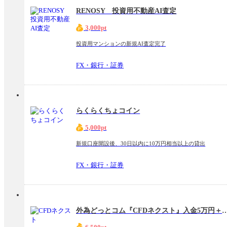
RENOSY 投資用不動産AI査定
3,000pt
投資用マンションの新規AI査定完了
FX・銀行・証券
らくらくちょコイン
5,000pt
新規口座開設後、30日以内に10万円相当以上の貸出
FX・銀行・証券
外為どっとコム『CFDネクスト』入金5万円