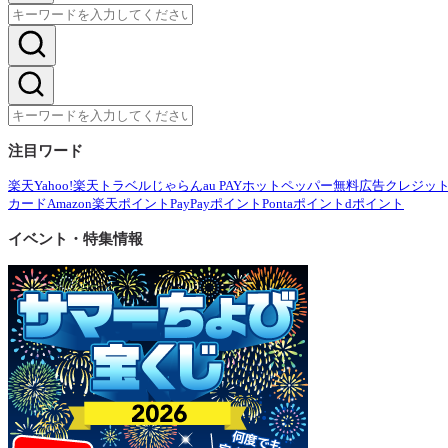
注目ワード
楽天
Yahoo!
楽天トラベル
じゃらん
au PAY
ホットペッパー
無料広告
クレジッ
カード
Amazon
楽天ポイント
PayPayポイント
Pontaポイント
dポイント
イベント・特集情報