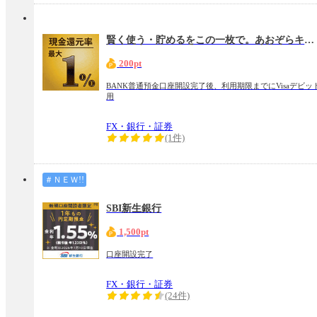
賢く使う・貯めるをこの一枚で。あおぞらキャッシュカード・プラス（Visaデビッ ト）
200pt
BANK普通預金口座開設完了後、利用期限までにVisaデビッ
用
FX・銀行・証券
(1件)
＃ＮＥＷ!!
SBI新生銀行
1,500pt
口座開設完了
FX・銀行・証券
(24件)