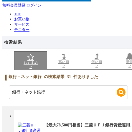
無料会員登録
ログイン
TOP
お買い物
サービス
モニター
検索結果
高い順
低い順
新
おすすめ
銀行・ネット銀行
の検索結果
31
件ありました
【最大78,500円相当】三