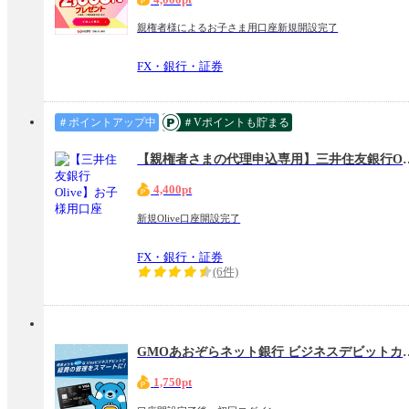
親権者様によるお子さま用口座新規開設完了
FX・銀行・証券
＃ポイントアップ中
＃Vポイントも貯まる
【親権者さまの代理申込専用】三
4,400pt
新規Olive口座開設完了
FX・銀行・証券
(6件)
GMOあおぞらネット銀
1,750pt