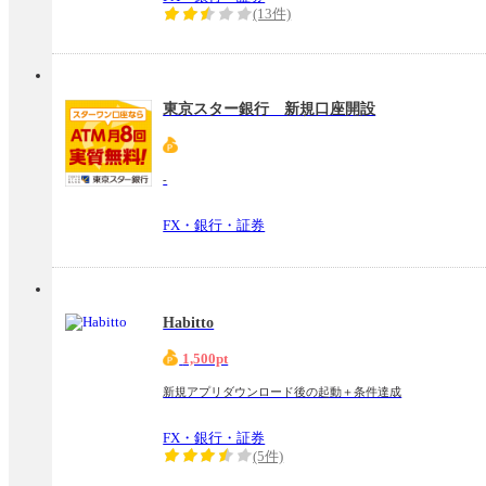
(13件)
東京スター銀行 新規口座開設
-
FX・銀行・証券
Habitto
1,500pt
新規アプリダウンロード後の起動＋条件達成
FX・銀行・証券
(5件)