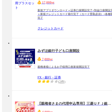
17,000pt
新規アプリダウンロード＋証券口座開設完了+預金口座開設
＋新規クレジットカード発行完了（カード受取必須）+各種
完了
クレジットカード
みずほ銀行子ども口座開設
7,000pt
親権者様によるお子様用口座新規開設完了
FX・銀行・証券
(2件)
【親権者さまの代理申込専用】三菱ＵＦＪ銀行 お子さま用口座
4,000pt