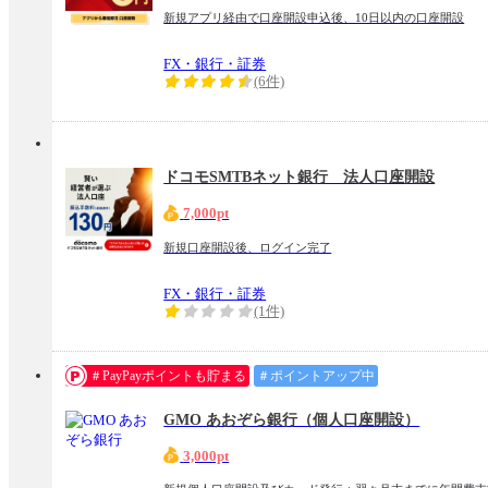
新規アプリ経由で口座開設申込後、10日以内の口座開設
FX・銀行・証券
(6件)
ドコモSMTBネット銀行 法人口座開設
7,000pt
新規口座開設後、ログイン完了
FX・銀行・証券
(1件)
＃PayPayポイントも貯まる
＃ポイントアップ中
GMO あおぞら銀行（個人口座開設）
3,000pt