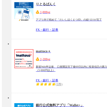
りとるばんく
1,000pt
アプリ内で初めて「だいしほくえつID」の紐づけが完了
FX・銀行・証券
mattoco＋
1,200pt
新規Web申込後、 口座開設完了後60日以内に投資信託の購
（5,000円以上）
FX・銀行・証券
(1件)
銀行公式無料アプリ「Wallet+」