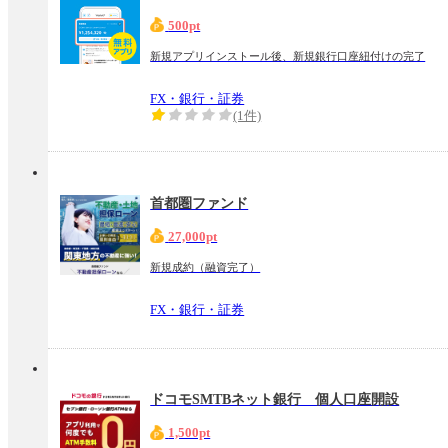
500pt
新規アプリインストール後、新規銀行口座紐付けの完了
FX・銀行・証券
(1件)
首都圏ファンド
27,000pt
新規成約（融資完了）
FX・銀行・証券
ドコモSMTBネット銀行 個人口座開設
1,500pt