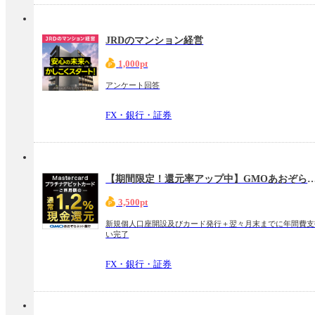
JRDのマンション経営
1,000pt
アンケート回答
FX・銀行・証券
【期間限定！還元率アップ中】GMOあおぞらネット銀行【Mastercard
3,500pt
新規個人口座開設及びカード発行＋翌々月末までに年間費支
い完了
FX・銀行・証券