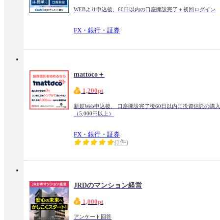
WEBより申込後、60日以内の口座開設完了＋初回ログイン
FX・銀行・証券
mattoco＋
1,200pt
新規Web申込後、 口座開設完了後60日以内に投資信託の購
（5,000円以上）
FX・銀行・証券
(1件)
JRDのマンション経営
1,000pt
アンケート回答