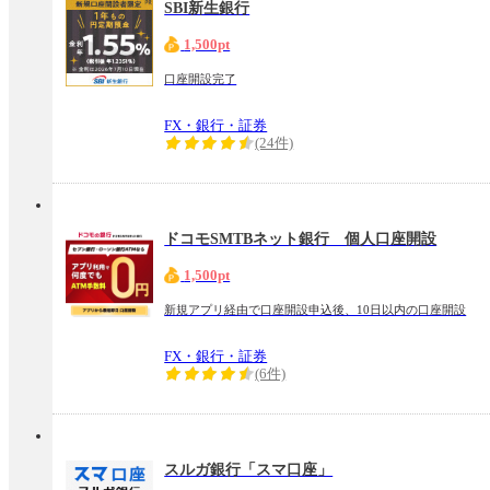
SBI新生銀行
1,500pt
口座開設完了
FX・銀行・証券
(24件)
ドコモSMTBネット銀行 個人口座開設
1,500pt
新規アプリ経由で口座開設申込後、10日以内の口座開設
FX・銀行・証券
(6件)
スルガ銀行「スマ口座」