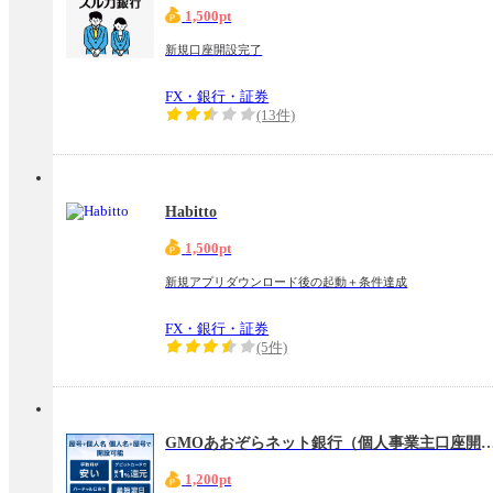
1,500pt
新規口座開設完了
FX・銀行・証券
(13件)
Habitto
1,500pt
新規アプリダウンロード後の起動＋条件達成
FX・銀行・証券
(5件)
GMOあおぞらネット銀行（個人事業
1,200pt