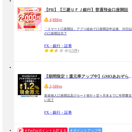
【PR】【三菱ＵＦＪ銀行】普通預金口座開設
4,000pt
「スマート口座開設」アプリ経由で口座開設申込後、30日
の口座開設完了
FX・銀行・証券
(15件)
【期間限定！還元率アップ中】GMOあおぞらネット銀行【Mastercard
3,500pt
新規個人口座開設及びカード発行＋翌々月末までに年間費支
い完了
FX・銀行・証券
＃PayPayポイントも貯まる
＃ポイントアップ中