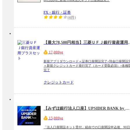
60日以内に新規Trunk法人ネット口座開設完了
FX・銀行・証券
(4件)
【最大78,500円相当】三
17,000pt
新規アプリダウンロード＋証券口座開設完了+預金口座開設
＋新規クレジットカード発行完了（カード受取必須）+各種
完了
クレジットカード
【みずほ銀行法人口座】UPSIDER BANK by MIZUHO
15,000pt
「法人口座開設ネット受付」経由での口座開設申込後、90