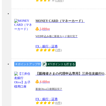
(14件)
MONEY CARD（マネーカード）
5,000pt
WEB申込み後に新規カード発行完了
FX・銀行・証券
(3件)
＃ポイントアップ中
＃Vポイントも貯まる
【親権者さまの代理申込専用】三
4,400pt
新規Olive口座開設完了
FX・銀行・証券
(6件)