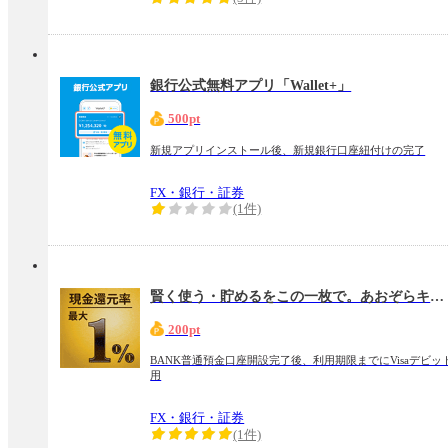
銀行公式無料アプリ「Wallet+」
500pt
新規アプリインストール後、新規銀行口座紐付けの完了
FX・銀行・証券
(1件)
賢く使う・貯めるをこの一枚で。あおぞらキャッシュカード・プラス（Visaデビッ ト）
200pt
BANK普通預金口座開設完了後、利用期限までにVisaデビッ
用
FX・銀行・証券
(1件)