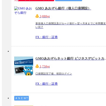
GMO あおぞら銀行（個人口座開設）
3,000pt
新規個人口座開設及びカード発行＋翌々月末までに年間費支
い完了
FX・銀行・証券
GMOあおぞらネット銀
1,750pt
口座開設完了後、初回ログイン
FX・銀行・証券
＃ＮＥＷ!!