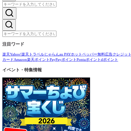
注目ワード
楽天
Yahoo!
楽天トラベル
じゃらん
au PAY
ホットペッパー
無料広告
クレジッ
カード
Amazon
楽天ポイント
PayPayポイント
Pontaポイント
dポイント
イベント・特集情報