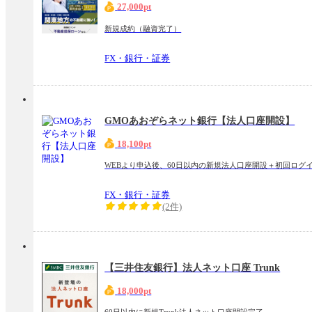
27,000pt
新規成約（融資完了）
FX・銀行・証券
GMOあおぞらネット銀行【法人口座開設】
18,100pt
WEBより申込後、60日以内の新規法人口座開設＋初回ログ
FX・銀行・証券
(2件)
【三井住友銀行】法人ネット口座 Trunk
18,000pt