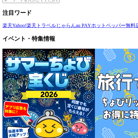
注目ワード
楽天
Yahoo!
楽天トラベル
じゃらん
au PAY
ホットペッパー
無料
イベント・特集情報