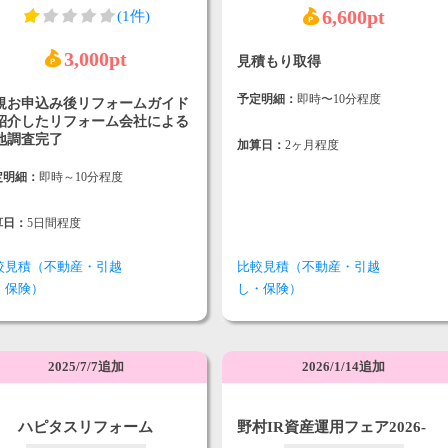
6,600pt
(1件)
3,000pt
見積もり取得
予定明細：
即時〜10分程度
規お申込み後リフォームガイド
紹介したリフォーム会社による
地調査完了
加算日：
2ヶ月程度
定明細：
即時～10分程度
算日：
5日間程度
較見積（不動産・引越
比較見積（不動産・引越
・保険）
し・保険）
2025/7/7追加
2026/1/14追加
ハピタスリフォーム
野村IR資産運用フェア2026‐
ALLオンライン