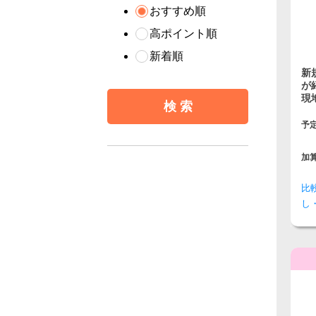
おすすめ順
高ポイント順
新着順
新
が
現
予
加
比
し