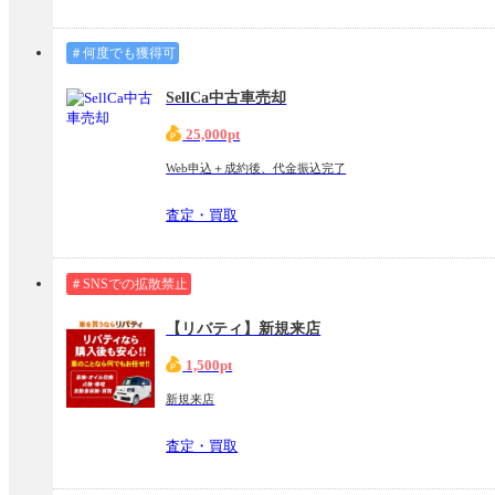
＃何度でも獲得可
SellCa中古車売却
25,000pt
Web申込＋成約後、代金振込完了
査定・買取
＃SNSでの拡散禁止
【リバティ】新規来店
1,500pt
新規来店
査定・買取