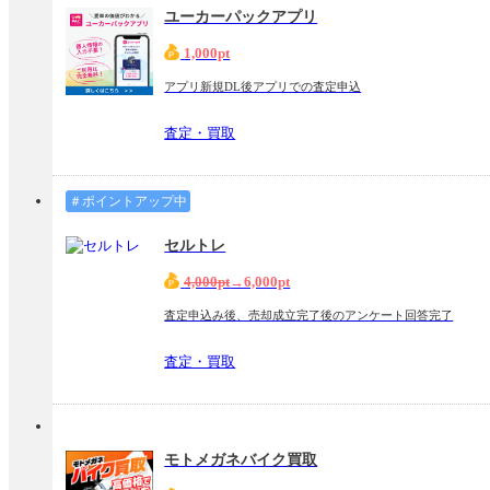
ユーカーパックアプリ
1,000pt
アプリ新規DL後アプリでの査定申込
査定・買取
＃ポイントアップ中
セルトレ
4,000pt
→6,000pt
査定申込み後、売却成立完了後のアンケート回答完了
査定・買取
モトメガネバイク買取