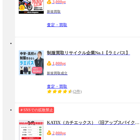
3,000pt
新規買取
査定・買取
制服買取リサイクル企業No.1【ラミパス】
1,000pt
新規買取成立
査定・買取
(2件)
＃SNSでの拡散禁止
KATIX（カチエックス）〈旧アップスバイク〉バイク買取
2,000pt