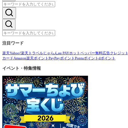
注目ワード
楽天
Yahoo!
楽天トラベル
じゃらん
au PAY
ホットペッパー
無料広告
クレジッ
カード
Amazon
楽天ポイント
PayPayポイント
Pontaポイント
dポイント
イベント・特集情報