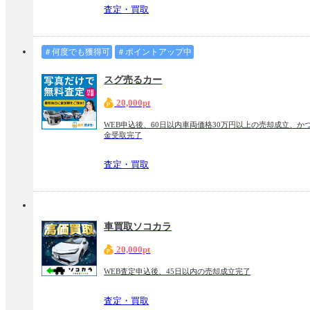
査定・買取
＃何度でも獲得可
＃ポイントアップ中
スグ売るカー
20,000pt
WEB申込後、60日以内車両価格30万円以上の売却成立、か
金受取完了
査定・買取
車買取ソコカラ
20,000pt
WEB査定申込後、45日以内の売却成立完了
査定・買取