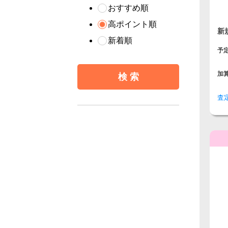
おすすめ順
高ポイント順
新
新着順
予
加
査