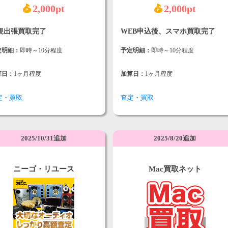
2,000pt
2,000pt
規出張買取完了
WEB申込後、スマホ買取完了
定明細：
即時～10分程度
予定明細：
即時～10分程度
算日：
1ヶ月程度
加算日：
1ヶ月程度
定・買取
査定・買取
2025/10/31追加
2025/8/20追加
ニーゴ・リユース
Mac買取ネット