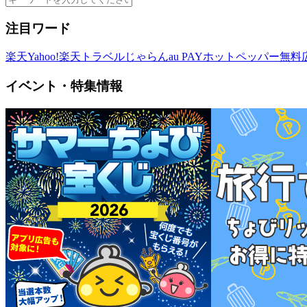
注目ワード
楽天
Yahoo!
楽天トラベル
じゃらん
au PAY
ホットペッパー
無料
イベント・特集情報