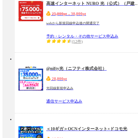
高速インターネット NURO 光（公式）（戸建
25,000pt
→30,000pt
webから新規回線申込後の開通完了
予約・レンタル・その他サービス申込み
(12件)
@nifty光（ニフティ株式会社）
28,000pt
光回線新規申込み
通信サービス申込み
＜10ギガ＞OCNインターネット×ドコモ光