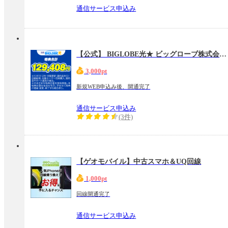
通信サービス申込み
【公式】 BIGLOBE光★ ビッグローブ株式会社(戸建/マンション)
3,000pt
新規WEB申込み後、開通完了
通信サービス申込み
(3件)
【ゲオモバイル】中古スマホ＆UQ回線
1,000pt
回線開通完了
通信サービス申込み