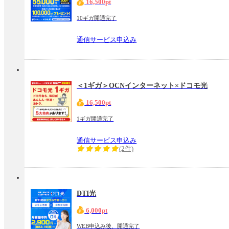
16,500pt
10ギガ開通完了
通信サービス申込み
＜1ギガ＞OCNインターネット×ドコモ光
16,500pt
1ギガ開通完了
通信サービス申込み
(2件)
DTI光
6,000pt
WEB申込み後、開通完了