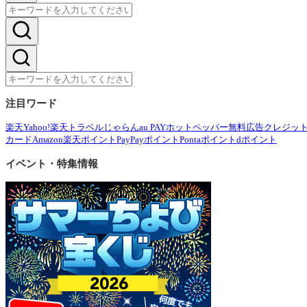
注目ワード
楽天
Yahoo!
楽天トラベル
じゃらん
au PAY
ホットペッパー
無料広告
クレジッ
カード
Amazon
楽天ポイント
PayPayポイント
Pontaポイント
dポイント
イベント・特集情報