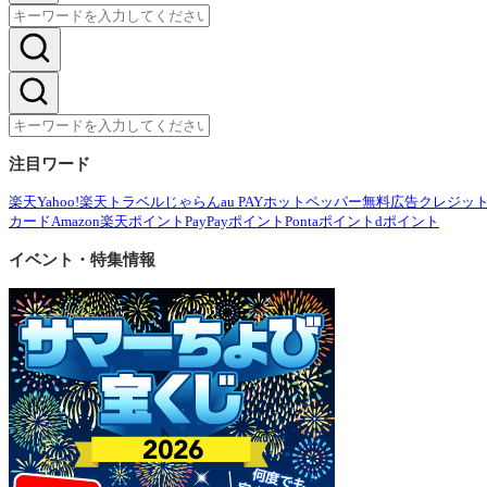
注目ワード
楽天
Yahoo!
楽天トラベル
じゃらん
au PAY
ホットペッパー
無料広告
クレジッ
カード
Amazon
楽天ポイント
PayPayポイント
Pontaポイント
dポイント
イベント・特集情報