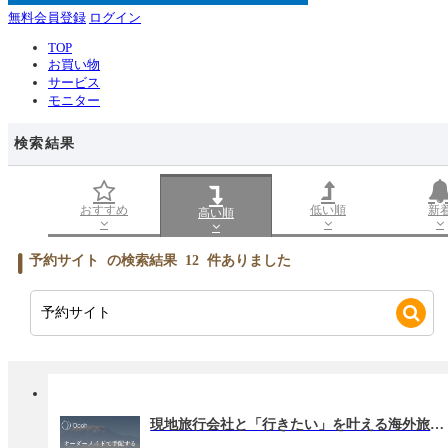
無料会員登録
ログイン
TOP
お買い物
サービス
モニター
検索結果
おすすめ
低い順
新
高い順
予約サイト
の検索結果
12
件ありました
現地旅行会社と「行きたい」を叶える海外旅行サービス【Oooh（ウー）】