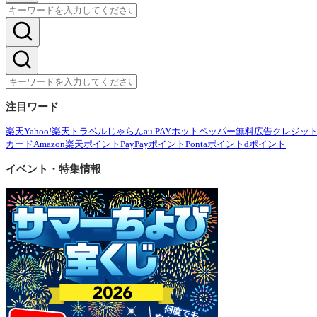
注目ワード
楽天
Yahoo!
楽天トラベル
じゃらん
au PAY
ホットペッパー
無料広告
クレジッ
カード
Amazon
楽天ポイント
PayPayポイント
Pontaポイント
dポイント
イベント・特集情報