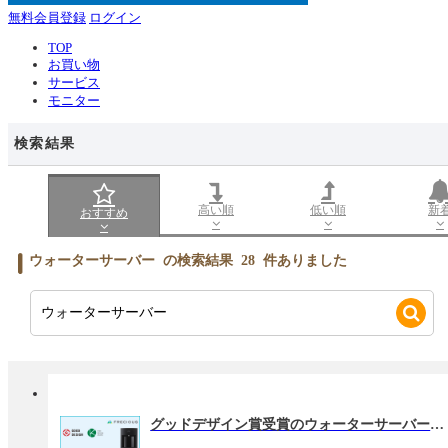
無料会員登録
ログイン
TOP
お買い物
サービス
モニター
検索結果
高い順
低い順
新
おすすめ
ウォーターサーバー
の検索結果
28
件ありました
グッドデザイン賞受賞のウォーターサーバー「フレシャス」