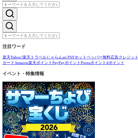
注目ワード
楽天
Yahoo!
楽天トラベル
じゃらん
au PAY
ホットペッパー
無料広告
クレジッ
カード
Amazon
楽天ポイント
PayPayポイント
Pontaポイント
dポイント
イベント・特集情報