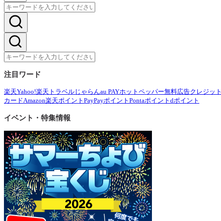
注目ワード
楽天
Yahoo!
楽天トラベル
じゃらん
au PAY
ホットペッパー
無料広告
クレジッ
カード
Amazon
楽天ポイント
PayPayポイント
Pontaポイント
dポイント
イベント・特集情報