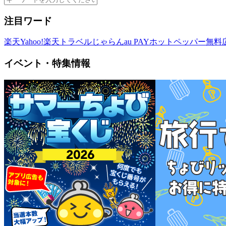
注目ワード
楽天
Yahoo!
楽天トラベル
じゃらん
au PAY
ホットペッパー
無料
イベント・特集情報