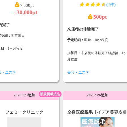
(2件)
7,500pt
→30,000pt
500pt
約完了
来店後の体験完了
定明細：
翌営業日
予定明細：
即時～10分程度
算日：
1ヶ月程度
加算日：
来店後の体験完了確認後、1ヶ
月程度
容・エステ
美容・エステ
新規掲載広告
2026/8/3追加
2025/3/6追加
フェミークリニック
全身医療脱毛【イデア美容皮膚
科クリニック】