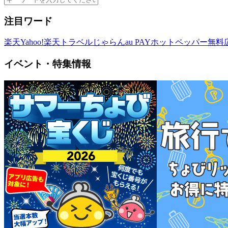
注目ワード
楽天
Yahoo!
楽天トラベル
じゃらん
au PAY
ホットペッパー
無料
イベント・特集情報