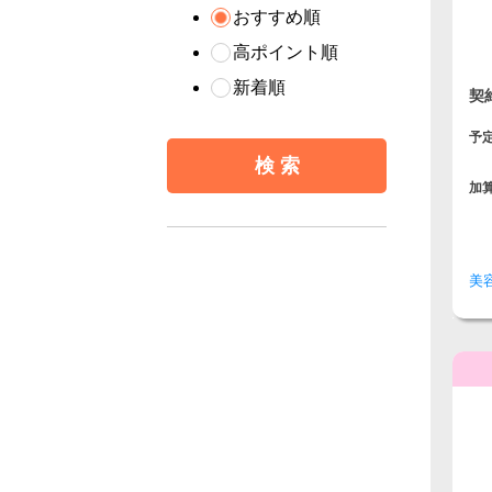
おすすめ順
高ポイント順
新着順
契
予
加
美