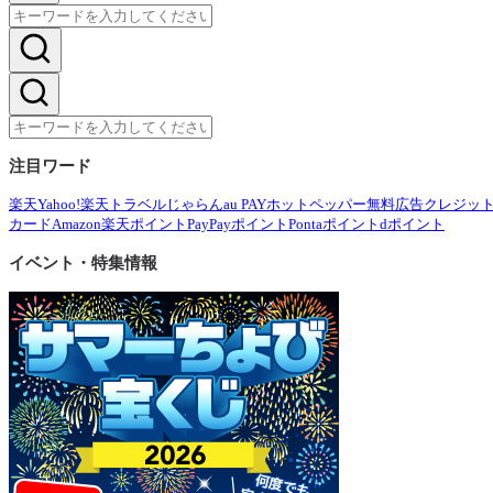
注目ワード
楽天
Yahoo!
楽天トラベル
じゃらん
au PAY
ホットペッパー
無料広告
クレジッ
カード
Amazon
楽天ポイント
PayPayポイント
Pontaポイント
dポイント
イベント・特集情報