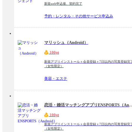
新規web申込後、契約完了
予約・レンタル・その他サービス申込み
マリッシュ（Android）
100pt
新規アプリインストール＋会員登録＋7日以内の写真登録完
（女性限定）
美容・エステ
恋活・婚活マッチングアプリENSPORT
100pt
新規アプリインストール＋会員登録＋7日以内の写真登録完
（女性限定）