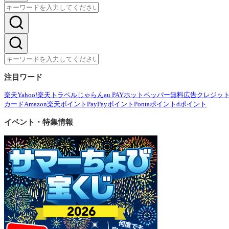
注目ワード
楽天
Yahoo!
楽天トラベル
じゃらん
au PAY
ホットペッパー
無料広告
クレジッ
カード
Amazon
楽天ポイント
PayPayポイント
Pontaポイント
dポイント
イベント・特集情報