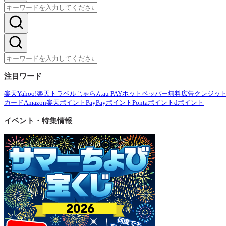
注目ワード
楽天
Yahoo!
楽天トラベル
じゃらん
au PAY
ホットペッパー
無料広告
クレジッ
カード
Amazon
楽天ポイント
PayPayポイント
Pontaポイント
dポイント
イベント・特集情報