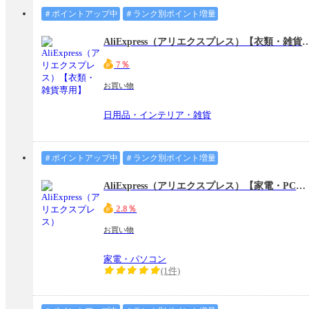
＃ポイントアップ中
＃ランク別ポイント増量
AliExpress（アリエクスプレス）
7％
お買い物
日用品・インテリア・雑貨
＃ポイントアップ中
＃ランク別ポイント増量
AliExpress（アリエクスプレス）【家電・PC専用】
2.8％
お買い物
家電・パソコン
(1件)