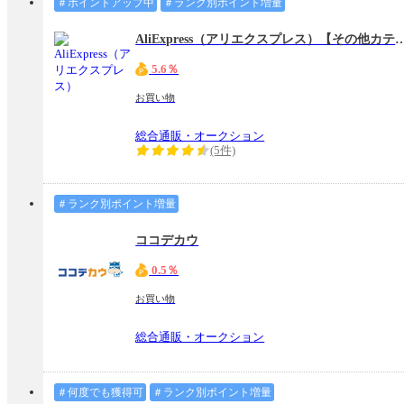
＃ポイントアップ中
＃ランク別ポイント増量
AliExpress（アリエクスプレス）【
5.6％
お買い物
総合通販・オークション
(5件)
＃ランク別ポイント増量
ココデカウ
0.5％
お買い物
総合通販・オークション
＃何度でも獲得可
＃ランク別ポイント増量