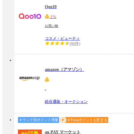
Qoo10
1%
お買い物
コスメ・ビューティ
(96件)
amazon（アマゾン）
-
総合通販・オークション
＃ランク別ポイント増量
＃Pontaポイントも貯まる
au PAY マーケット