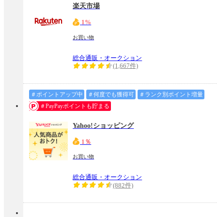
楽天市場
1%
お買い物
総合通販・オークション
(1,667件)
＃ポイントアップ中
＃何度でも獲得可
＃ランク別ポイント増量
＃PayPayポイントも貯まる
Yahoo!ショッピング
1％
お買い物
総合通販・オークション
(882件)