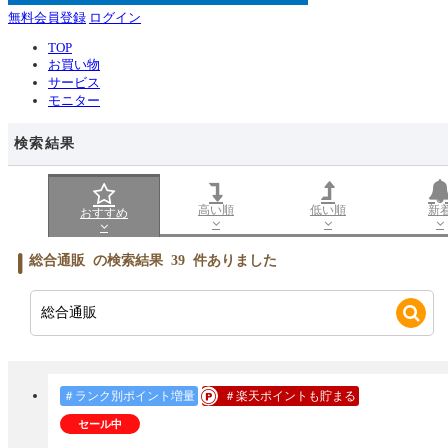
無料会員登録
ログイン
TOP
お買い物
サービス
モニター
検索結果
高い順
低い順
新
おすすめ
総合通販
の検索結果
39
件ありました
＃ランク別ポイント増量
＃楽天ポイントも貯まる
セール中