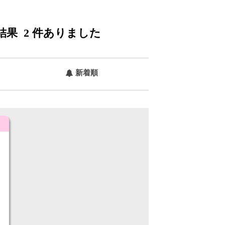
結果
2
件ありました
新着順