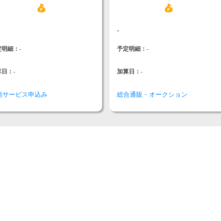
-
定明細：
-
予定明細：
-
算日：
-
加算日：
-
信サービス申込み
総合通販・オークション