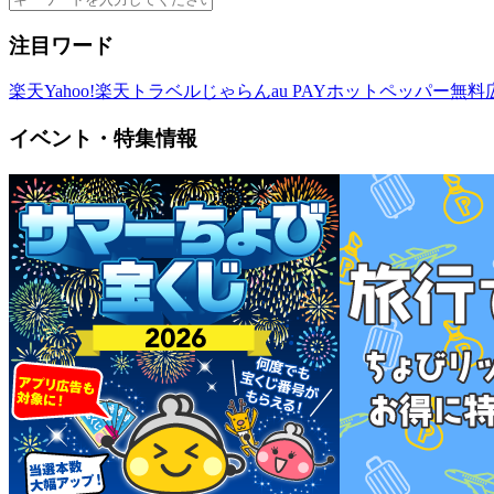
注目ワード
楽天
Yahoo!
楽天トラベル
じゃらん
au PAY
ホットペッパー
無料
イベント・特集情報