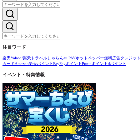
注目ワード
楽天
Yahoo!
楽天トラベル
じゃらん
au PAY
ホットペッパー
無料広告
クレジッ
カード
Amazon
楽天ポイント
PayPayポイント
Pontaポイント
dポイント
イベント・特集情報