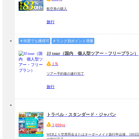
航空券の購入
旅行
＃何度でも獲得可
＃ランク別ポイント増量
JJ tour（国内 個人型ツアー・フリープラン）
1％
ツアー予約後の遂行完了
旅行
トラベル・スタンダード・ジャパン
3,000pt
WEBより空席照会またはオーダーメイド旅行申込後、180日