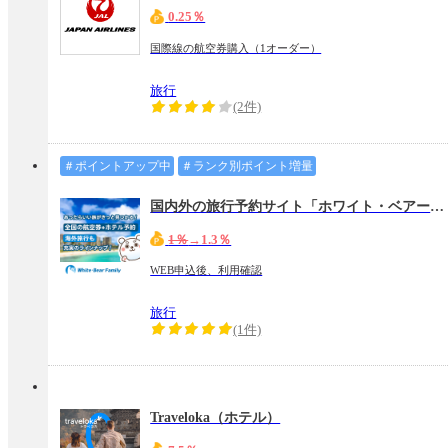
0.25％
国際線の航空券購入（1オーダー）
旅行
(2件)
＃ポイントアップ中
＃ランク別ポイント増量
国内外の旅行予約サイト「ホワイト・ベアーファミリー」
1％
→1.3％
WEB申込後、利用確認
旅行
(1件)
Traveloka（ホテル）