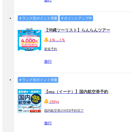
旅行
＃ランク別ポイント増量
＃ポイントアップ中
【沖縄ツーリスト】らんらんツアー
1％
→3％
新規予約
旅行
＃ランク別ポイント増量
【ena（イーナ）】国内航空券予約
200pt
国内航空券のWEB予約完了
旅行