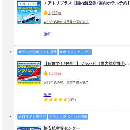
エアトリプラス【国内航空券+国内ホテル予約
1,035pt
WEB申込後の搭乗及び宿泊完了
旅行
＃ランク別ポイント増量
＃ポイントアップ中
【何度でも獲得可】ソラハピ（国内航空券予約）
1,500pt
WEB申込み後、航空券購入完了
旅行
(3件)
＃何度でも獲得可
＃ランク別ポイント増量
格安航空券センター