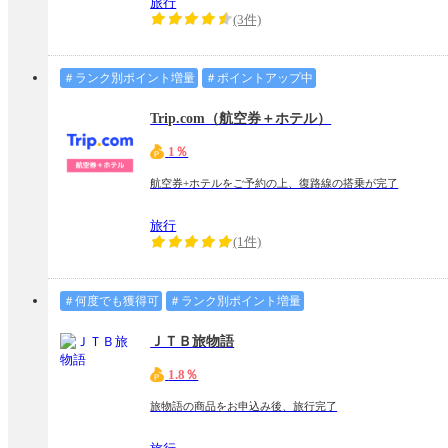
旅行
(3件)
＃ランク別ポイント増量
＃ポイントアップ中
Trip.com（航空券＋ホテル）
1％
航空券+ホテルをご予約の上、復路線の搭乗が完了
旅行
(1件)
＃何度でも獲得可
＃ランク別ポイント増量
ＪＴＢ旅物語
1.8％
旅物語の商品をお申込み後、旅行完了