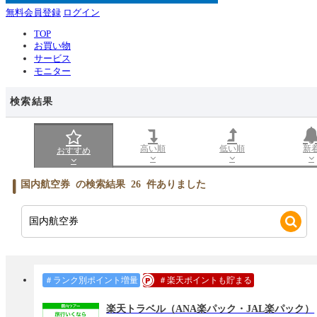
無料会員登録
ログイン
TOP
お買い物
サービス
モニター
検索結果
高い順
低い順
新
おすすめ
国内航空券
の検索結果
26
件ありました
＃ランク別ポイント増量
＃楽天ポイントも貯まる
楽天トラベル（ANA楽パック・JAL楽パック）