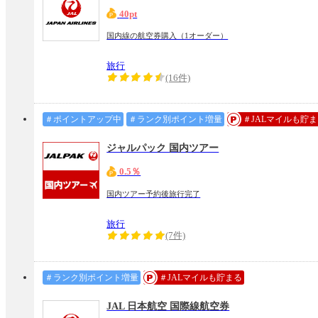
40pt
国内線の航空券購入（1オーダー）
旅行
(16件)
＃ポイントアップ中
＃ランク別ポイント増量
＃JALマイルも貯
ジャルパック 国内ツアー
0.5％
国内ツアー予約後旅行完了
旅行
(7件)
＃ランク別ポイント増量
＃JALマイルも貯まる
JAL 日本航空 国際線航空券