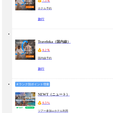
7.5％
ホテル予約
旅行
Traveloka（国内線）
0.2％
国内線予約
旅行
＃ランク別ポイント増量
NEWT（ニュート）
0.5%
ツアー参加orホテル利用