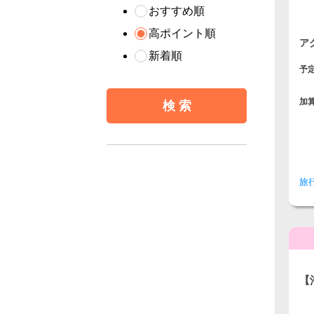
おすすめ順
高ポイント順
ア
新着順
予
加
旅
【
ア