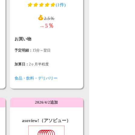
(1件)
2.5％
→5％
お買い物
予定明細：
15分～翌日
加算日：
2ヶ月半程度
食品・飲料・デリバリー
2026/4/2追加
asoview!（アソビュー）