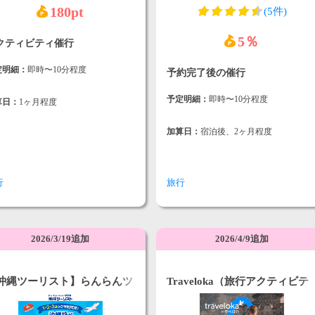
180pt
(5件)
5％
クティビティ催行
定明細：
即時〜10分程度
予約完了後の催行
予定明細：
即時〜10分程度
算日：
1ヶ月程度
加算日：
宿泊後、2ヶ月程度
行
旅行
2026/3/19追加
2026/4/9追加
沖縄ツーリスト】らんらんツ
Traveloka（旅行アクティビテ
ー
ィ）