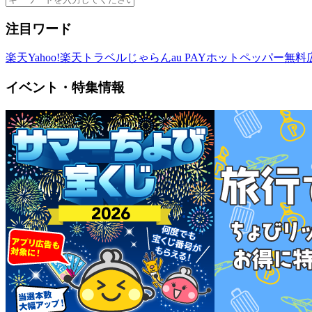
注目ワード
楽天
Yahoo!
楽天トラベル
じゃらん
au PAY
ホットペッパー
無料
イベント・特集情報