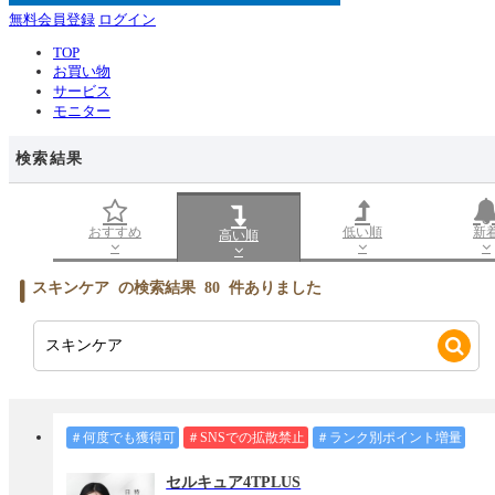
無料会員登録
ログイン
TOP
お買い物
サービス
モニター
検索結果
おすすめ
低い順
新
高い順
スキンケア
の検索結果
80
件ありました
＃何度でも獲得可
＃SNSでの拡散禁止
＃ランク別ポイント増量
セルキュア4TPLUS