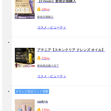
【Frieage】新規定期購入
396pt
新規定期購入
コスメ・ビューティ
アテニア【スキンクリア クレンズ オイル】
336pt
新規商品購入完了
コスメ・ビューティ
＃ランク別ポイント増量
sankyu
330pt