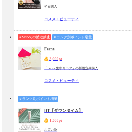
初回購入
コスメ・ビューティ
＃SNSでの拡散禁止
＃ランク別ポイント増量
Ferne
3,000pt
「Ferne 集中リペア」の新規定期購入
コスメ・ビューティ
＃ランク別ポイント増量
DT【ダウンタイム】
1,500pt
お買い物