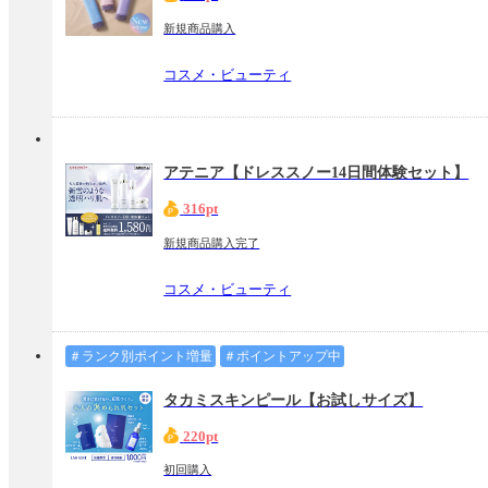
新規商品購入
コスメ・ビューティ
アテニア【ドレススノー14日間体験セット】
316pt
新規商品購入完了
コスメ・ビューティ
＃ランク別ポイント増量
＃ポイントアップ中
タカミスキンピール【お試しサイズ】
220pt
初回購入