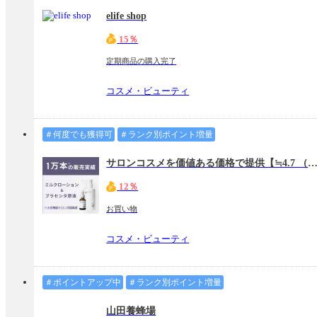
elife shop
15％
定期商品の購入完了
コスメ・ビューティ
＃何度でも獲得可
＃ランク別ポイント増量
サロンコスメを価値ある価格で提供【≒4.7 （ニアリーフォーセ
12％
お買い物
コスメ・ビューティ
＃ポイントアップ中
＃ランク別ポイント増量
山田養蜂場