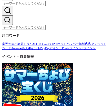
注目ワード
楽天
Yahoo!
楽天トラベル
じゃらん
au PAY
ホットペッパー
無料広告
クレジッ
カード
Amazon
楽天ポイント
PayPayポイント
Pontaポイント
dポイント
イベント・特集情報