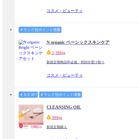
コスメ・ビューティ
＃ランク別ポイント増量
N organic ベーシックスキンケア
1,396pt
新規定期商品申込後、初回分受け取り
コスメ・ビューティ
＃ＮＥＷ!!
＃ランク別ポイント増量
CLEANSING OIL
990pt
新規定期購入