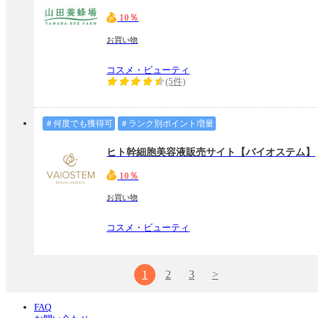
10％
お買い物
コスメ・ビューティ
(5件)
＃何度でも獲得可
＃ランク別ポイント増量
ヒト幹細胞美容液販売サイト【バイオステム】
10％
お買い物
コスメ・ビューティ
1
2
3
>
FAQ