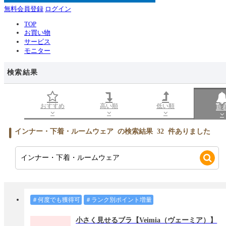
無料会員登録
ログイン
TOP
お買い物
サービス
モニター
検索結果
おすすめ
高い順
低い順
新
インナー・下着・ルームウェア
の検索結果
32
件ありました
＃何度でも獲得可
＃ランク別ポイント増量
小さく見せるブラ【Veimia（ヴェーミア）】