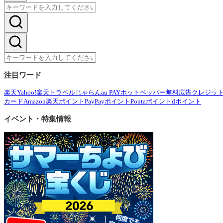
注目ワード
楽天
Yahoo!
楽天トラベル
じゃらん
au PAY
ホットペッパー
無料広告
クレジッ
カード
Amazon
楽天ポイント
PayPayポイント
Pontaポイント
dポイント
イベント・特集情報