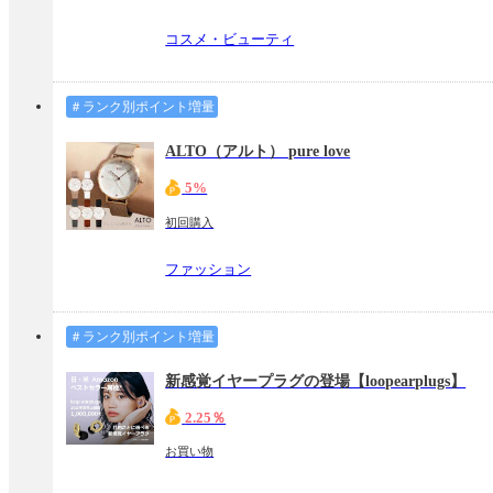
コスメ・ビューティ
＃ランク別ポイント増量
ALTO（アルト） pure love
5%
初回購入
ファッション
＃ランク別ポイント増量
新感覚イヤープラグの登場【loopearplugs】
2.25％
お買い物