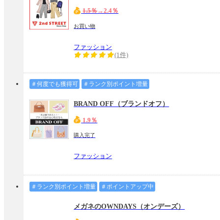
1.5％
→2.4％
お買い物
ファッション
(1件)
＃何度でも獲得可
＃ランク別ポイント増量
BRAND OFF（ブランドオフ）
1.9％
購入完了
ファッション
＃ランク別ポイント増量
＃ポイントアップ中
メガネのOWNDAYS（オンデーズ）