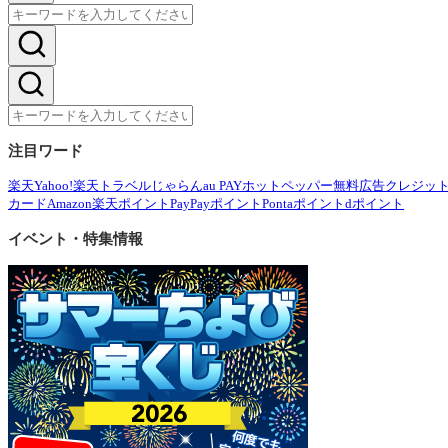
注目ワード
楽天
Yahoo!
楽天トラベル
じゃらん
au PAY
ホットペッパー
無料広告
クレジッ
カード
Amazon
楽天ポイント
PayPayポイント
Pontaポイント
dポイント
イベント・特集情報