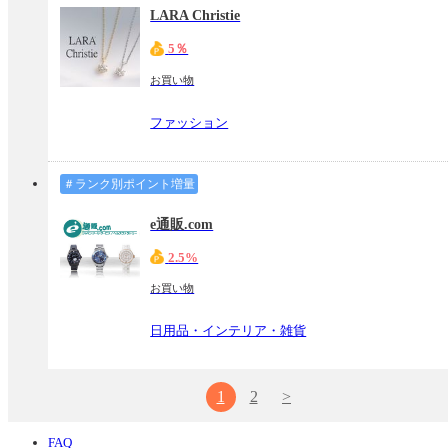
LARA Christie
5％
お買い物
ファッション
＃ランク別ポイント増量
e通販.com
2.5%
お買い物
日用品・インテリア・雑貨
1
2
>
FAQ