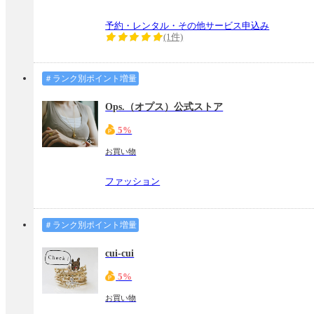
予約・レンタル・その他サービス申込み
(1件)
＃ランク別ポイント増量
Ops.（オプス）公式ストア
5%
お買い物
ファッション
＃ランク別ポイント増量
cui-cui
5%
お買い物